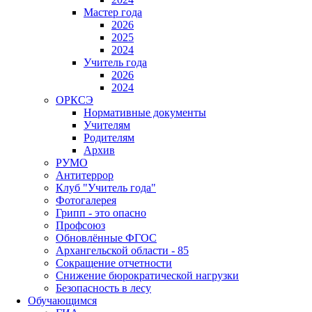
Мастер года
2026
2025
2024
Учитель года
2026
2024
ОРКСЭ
Нормативные документы
Учителям
Родителям
Архив
РУМО
Антитеррор
Клуб "Учитель года"
Фотогалерея
Грипп - это опасно
Профсоюз
Обновлённые ФГОС
Архангельской области - 85
Сокращение отчетности
Снижение бюрократической нагрузки
Безопасность в лесу
Обучающимся