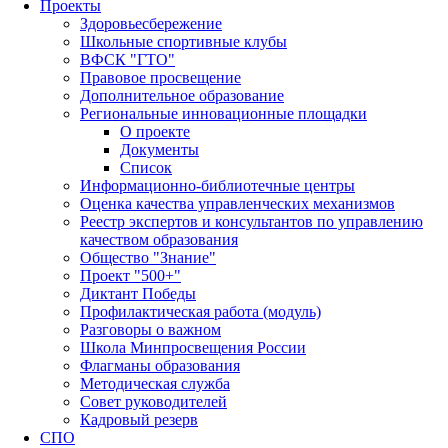
Проекты
Здоровьесбережение
Школьные спортивные клубы
ВФСК "ГТО"
Правовое просвещение
Дополнительное образование
Региональные инновационные площадки
О проекте
Документы
Список
Информационно-библиотечные центры
Оценка качества управленческих механизмов
Реестр экспертов и консультантов по управлению
качеством образования
Общество "Знание"
Проект "500+"
Диктант Победы
Профилактическая работа (модуль)
Разговоры о важном
Школа Минпросвещения России
Флагманы образования
Методическая служба
Совет руководителей
Кадровый резерв
СПО