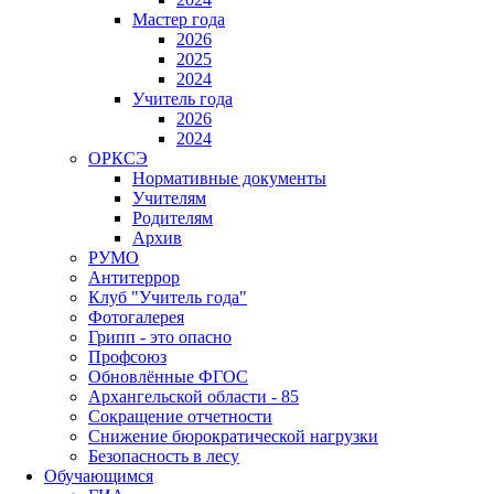
Мастер года
2026
2025
2024
Учитель года
2026
2024
ОРКСЭ
Нормативные документы
Учителям
Родителям
Архив
РУМО
Антитеррор
Клуб "Учитель года"
Фотогалерея
Грипп - это опасно
Профсоюз
Обновлённые ФГОС
Архангельской области - 85
Сокращение отчетности
Снижение бюрократической нагрузки
Безопасность в лесу
Обучающимся