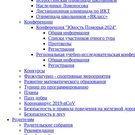
Всероссийская олимпиада школьников
Наследники Ломоносова
Дистанционная олимпиада по ИКТ
Олимпиада школьников «ЯКласс»
Конференции
Конференция "Юность Поморья-2024"
Общая информация
Списки участников очного тура
Протоколы
Регистрация
Региональная учебно-исследовательская конфе
Общая информация
Регистрация
Конкурсы
Физкультурно - спортивные мероприятия
Развитие математического образования
Турнир по программированию
Планы
Пазл добра
Коронавирус 2019-nCoV
Безопасность и правила поведения на железной доро
Безопасность в лесу
Родителям
Родительские собрания
Рекомендации