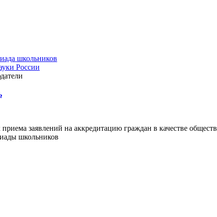
иада школьников
уки России
датели
ь
 приема заявлений на аккредитацию граждан в качестве общес
пиады школьников