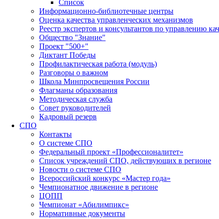
Список
Информационно-библиотечные центры
Оценка качества управленческих механизмов
Реестр экспертов и консультантов по управлению ка
Общество "Знание"
Проект "500+"
Диктант Победы
Профилактическая работа (модуль)
Разговоры о важном
Школа Минпросвещения России
Флагманы образования
Методическая служба
Совет руководителей
Кадровый резерв
СПО
Контакты
О системе СПО
Федеральный проект «Профессионалитет»
Список учреждений СПО, действующих в регионе
Новости о системе СПО
Всероссийский конкурс «Мастер года»
Чемпионатное движение в регионе
ЦОПП
Чемпионат «Абилимпикс»
Нормативные документы