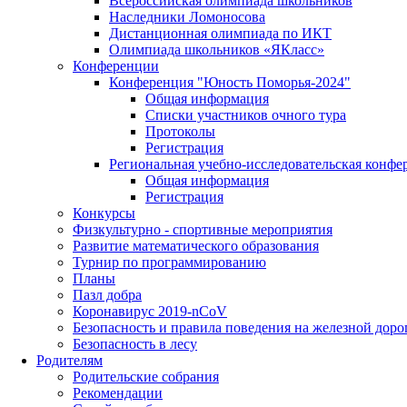
Всероссийская олимпиада школьников
Наследники Ломоносова
Дистанционная олимпиада по ИКТ
Олимпиада школьников «ЯКласс»
Конференции
Конференция "Юность Поморья-2024"
Общая информация
Списки участников очного тура
Протоколы
Регистрация
Региональная учебно-исследовательская конфе
Общая информация
Регистрация
Конкурсы
Физкультурно - спортивные мероприятия
Развитие математического образования
Турнир по программированию
Планы
Пазл добра
Коронавирус 2019-nCoV
Безопасность и правила поведения на железной доро
Безопасность в лесу
Родителям
Родительские собрания
Рекомендации