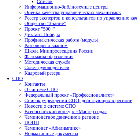
Список
Информационно-библиотечные центры
Оценка качества управленческих механизмов
Реестр экспертов и консультантов по управлению ка
Общество "Знание"
Проект "500+"
Диктант Победы
Профилактическая работа (модуль)
Разговоры о важном
Школа Минпросвещения России
Флагманы образования
Методическая служба
Совет руководителей
Кадровый резерв
СПО
Контакты
О системе СПО
Федеральный проект «Профессионалитет»
Список учреждений СПО, действующих в регионе
Новости о системе СПО
Всероссийский конкурс «Мастер года»
Чемпионатное движение в регионе
ЦОПП
Чемпионат «Абилимпикс»
Нормативные документы