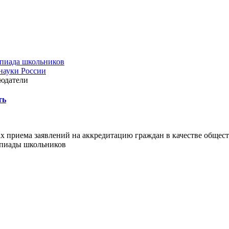
пиада школьников
ауки России
юдатели
ть
х приема заявлений на аккредитацию граждан в качестве общес
мпиады школьников