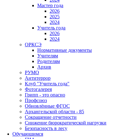
Мастер года
2026
2025
2024
Учитель года
2026
2024
ОРКСЭ
Нормативные документы
Учителям
Родителям
Архив
РУМО
Антитеррор
Клуб "Учитель года"
Фотогалерея
Грипп - это опасно
Профсоюз
Обновлённые ФГОС
Архангельской области - 85
Сокращение отчетности
Снижение бюрократической нагрузки
Безопасность в лесу
Обучающимся