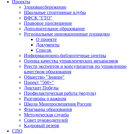
Проекты
Здоровьесбережение
Школьные спортивные клубы
ВФСК "ГТО"
Правовое просвещение
Дополнительное образование
Региональные инновационные площадки
О проекте
Документы
Список
Информационно-библиотечные центры
Оценка качества управленческих механизмов
Реестр экспертов и консультантов по управлению
качеством образования
Общество "Знание"
Проект "500+"
Диктант Победы
Профилактическая работа (модуль)
Разговоры о важном
Школа Минпросвещения России
Флагманы образования
Методическая служба
Совет руководителей
Кадровый резерв
СПО