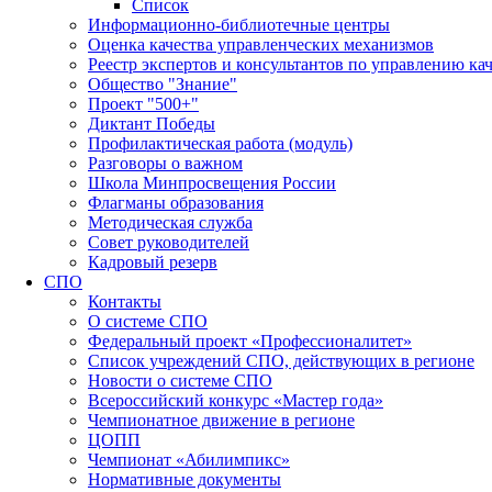
Список
Информационно-библиотечные центры
Оценка качества управленческих механизмов
Реестр экспертов и консультантов по управлению ка
Общество "Знание"
Проект "500+"
Диктант Победы
Профилактическая работа (модуль)
Разговоры о важном
Школа Минпросвещения России
Флагманы образования
Методическая служба
Совет руководителей
Кадровый резерв
СПО
Контакты
О системе СПО
Федеральный проект «Профессионалитет»
Список учреждений СПО, действующих в регионе
Новости о системе СПО
Всероссийский конкурс «Мастер года»
Чемпионатное движение в регионе
ЦОПП
Чемпионат «Абилимпикс»
Нормативные документы