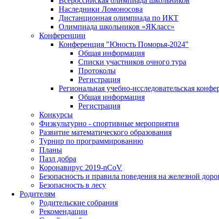
Всероссийская олимпиада школьников
Наследники Ломоносова
Дистанционная олимпиада по ИКТ
Олимпиада школьников «ЯКласс»
Конференции
Конференция "Юность Поморья-2024"
Общая информация
Списки участников очного тура
Протоколы
Регистрация
Региональная учебно-исследовательская конфе
Общая информация
Регистрация
Конкурсы
Физкультурно - спортивные мероприятия
Развитие математического образования
Турнир по программированию
Планы
Пазл добра
Коронавирус 2019-nCoV
Безопасность и правила поведения на железной доро
Безопасность в лесу
Родителям
Родительские собрания
Рекомендации