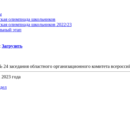
ы
ская олимпиада школьников
ская олимпиада школьников 2022/23
льный этап
:
Загрузить
 24 заседания областного организационного комитета всеросс
а 2023 года
здел