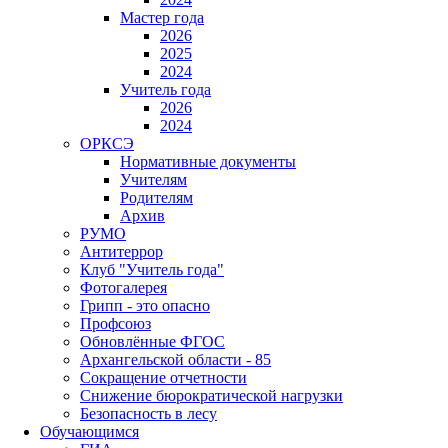
Мастер года
2026
2025
2024
Учитель года
2026
2024
ОРКСЭ
Нормативные документы
Учителям
Родителям
Архив
РУМО
Антитеррор
Клуб "Учитель года"
Фотогалерея
Грипп - это опасно
Профсоюз
Обновлённые ФГОС
Архангельской области - 85
Сокращение отчетности
Снижение бюрократической нагрузки
Безопасность в лесу
Обучающимся