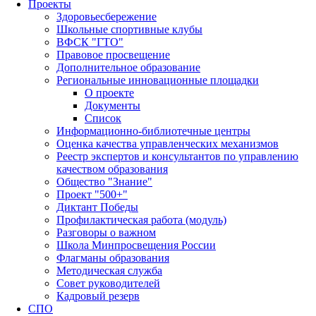
Проекты
Здоровьесбережение
Школьные спортивные клубы
ВФСК "ГТО"
Правовое просвещение
Дополнительное образование
Региональные инновационные площадки
О проекте
Документы
Список
Информационно-библиотечные центры
Оценка качества управленческих механизмов
Реестр экспертов и консультантов по управлению
качеством образования
Общество "Знание"
Проект "500+"
Диктант Победы
Профилактическая работа (модуль)
Разговоры о важном
Школа Минпросвещения России
Флагманы образования
Методическая служба
Совет руководителей
Кадровый резерв
СПО