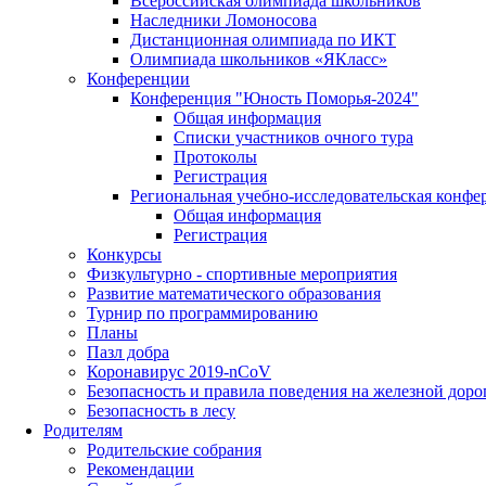
Всероссийская олимпиада школьников
Наследники Ломоносова
Дистанционная олимпиада по ИКТ
Олимпиада школьников «ЯКласс»
Конференции
Конференция "Юность Поморья-2024"
Общая информация
Списки участников очного тура
Протоколы
Регистрация
Региональная учебно-исследовательская конфе
Общая информация
Регистрация
Конкурсы
Физкультурно - спортивные мероприятия
Развитие математического образования
Турнир по программированию
Планы
Пазл добра
Коронавирус 2019-nCoV
Безопасность и правила поведения на железной доро
Безопасность в лесу
Родителям
Родительские собрания
Рекомендации