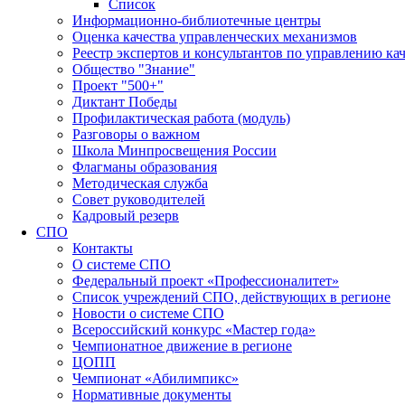
Список
Информационно-библиотечные центры
Оценка качества управленческих механизмов
Реестр экспертов и консультантов по управлению ка
Общество "Знание"
Проект "500+"
Диктант Победы
Профилактическая работа (модуль)
Разговоры о важном
Школа Минпросвещения России
Флагманы образования
Методическая служба
Совет руководителей
Кадровый резерв
СПО
Контакты
О системе СПО
Федеральный проект «Профессионалитет»
Список учреждений СПО, действующих в регионе
Новости о системе СПО
Всероссийский конкурс «Мастер года»
Чемпионатное движение в регионе
ЦОПП
Чемпионат «Абилимпикс»
Нормативные документы