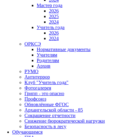
Мастер года
2026
2025
2024
Учитель года
2026
2024
ОРКСЭ
Нормативные документы
Учителям
Родителям
Архив
РУМО
Антитеррор
Клуб "Учитель года"
Фотогалерея
Грипп - это опасно
Профсоюз
Обновлённые ФГОС
Архангельской области - 85
Сокращение отчетности
Снижение бюрократической нагрузки
Безопасность в лесу
Обучающимся