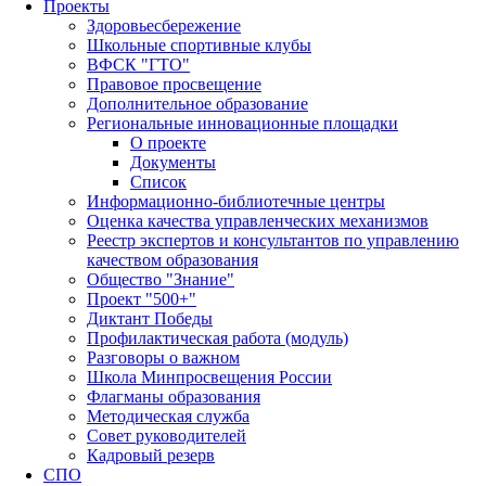
Проекты
Здоровьесбережение
Школьные спортивные клубы
ВФСК "ГТО"
Правовое просвещение
Дополнительное образование
Региональные инновационные площадки
О проекте
Документы
Список
Информационно-библиотечные центры
Оценка качества управленческих механизмов
Реестр экспертов и консультантов по управлению
качеством образования
Общество "Знание"
Проект "500+"
Диктант Победы
Профилактическая работа (модуль)
Разговоры о важном
Школа Минпросвещения России
Флагманы образования
Методическая служба
Совет руководителей
Кадровый резерв
СПО