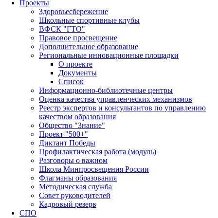
Проекты
Здоровьесбережение
Школьные спортивные клубы
ВФСК "ГТО"
Правовое просвещение
Дополнительное образование
Региональные инновационные площадки
О проекте
Документы
Список
Информационно-библиотечные центры
Оценка качества управленческих механизмов
Реестр экспертов и консультантов по управлению
качеством образования
Общество "Знание"
Проект "500+"
Диктант Победы
Профилактическая работа (модуль)
Разговоры о важном
Школа Минпросвещения России
Флагманы образования
Методическая служба
Совет руководителей
Кадровый резерв
СПО