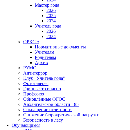
Мастер года
2026
2025
2024
Учитель года
2026
2024
ОРКСЭ
Нормативные документы
Учителям
Родителям
Архив
РУМО
Антитеррор
Клуб "Учитель года"
Фотогалерея
Грипп - это опасно
Профсоюз
Обновлённые ФГОС
Архангельской области - 85
Сокращение отчетности
Снижение бюрократической нагрузки
Безопасность в лесу
Обучающимся