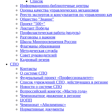
Список
Информационно-библиотечные центры
Оценка качества управленческих механизмов
Реестр экспертов и консультантов по управлению ка
Общество "Знание"
Проект "500+"
Диктант Победы
Профилактическая работа (модуль)
Разговоры о важном
Школа Минпросвещения России
Флагманы образования
Методическая служба
Совет руководителей
Кадровый резерв
СПО
Контакты
О системе СПО
Федеральный проект «Профессионалитет»
Список учреждений СПО, действующих в регионе
Новости о системе СПО
Всероссийский конкурс «Мастер года»
Чемпионатное движение в регионе
ЦОПП
Чемпионат «Абилимпикс»
Нормативные документы