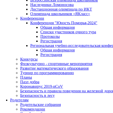
Всероссийская олимпиада школьников
Наследники Ломоносова
Дистанционная олимпиада по ИКТ
Олимпиада школьников «ЯКласс»
Конференции
Конференция "Юность Поморья-2024"
Общая информация
Списки участников очного тура
Протоколы
Регистрация
Региональная учебно-исследовательская конфе
Общая информация
Регистрация
Конкурсы
Физкультурно - спортивные мероприятия
Развитие математического образования
Турнир по программированию
Планы
Пазл добра
Коронавирус 2019-nCoV
Безопасность и правила поведения на железной доро
Безопасность в лесу
Родителям
Родительские собрания
Рекомендации