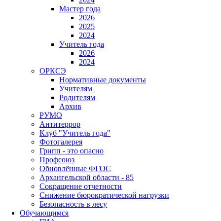
Мастер года
2026
2025
2024
Учитель года
2026
2024
ОРКСЭ
Нормативные документы
Учителям
Родителям
Архив
РУМО
Антитеррор
Клуб "Учитель года"
Фотогалерея
Грипп - это опасно
Профсоюз
Обновлённые ФГОС
Архангельской области - 85
Сокращение отчетности
Снижение бюрократической нагрузки
Безопасность в лесу
Обучающимся