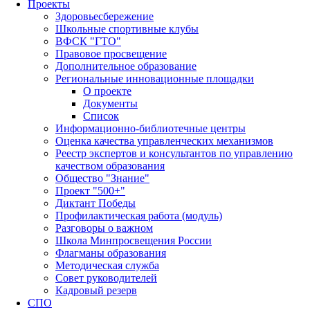
Проекты
Здоровьесбережение
Школьные спортивные клубы
ВФСК "ГТО"
Правовое просвещение
Дополнительное образование
Региональные инновационные площадки
О проекте
Документы
Список
Информационно-библиотечные центры
Оценка качества управленческих механизмов
Реестр экспертов и консультантов по управлению
качеством образования
Общество "Знание"
Проект "500+"
Диктант Победы
Профилактическая работа (модуль)
Разговоры о важном
Школа Минпросвещения России
Флагманы образования
Методическая служба
Совет руководителей
Кадровый резерв
СПО