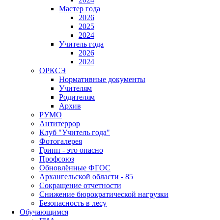
Мастер года
2026
2025
2024
Учитель года
2026
2024
ОРКСЭ
Нормативные документы
Учителям
Родителям
Архив
РУМО
Антитеррор
Клуб "Учитель года"
Фотогалерея
Грипп - это опасно
Профсоюз
Обновлённые ФГОС
Архангельской области - 85
Сокращение отчетности
Снижение бюрократической нагрузки
Безопасность в лесу
Обучающимся