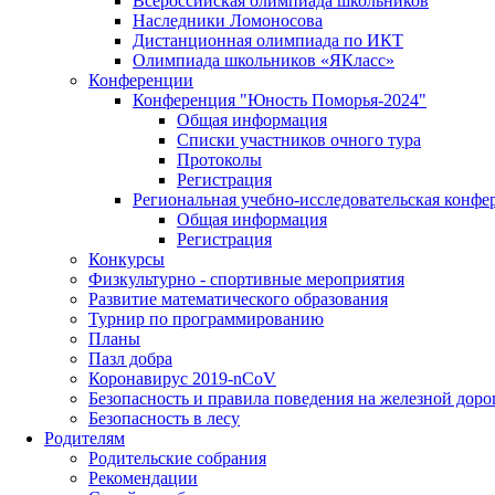
Всероссийская олимпиада школьников
Наследники Ломоносова
Дистанционная олимпиада по ИКТ
Олимпиада школьников «ЯКласс»
Конференции
Конференция "Юность Поморья-2024"
Общая информация
Списки участников очного тура
Протоколы
Регистрация
Региональная учебно-исследовательская конфе
Общая информация
Регистрация
Конкурсы
Физкультурно - спортивные мероприятия
Развитие математического образования
Турнир по программированию
Планы
Пазл добра
Коронавирус 2019-nCoV
Безопасность и правила поведения на железной доро
Безопасность в лесу
Родителям
Родительские собрания
Рекомендации