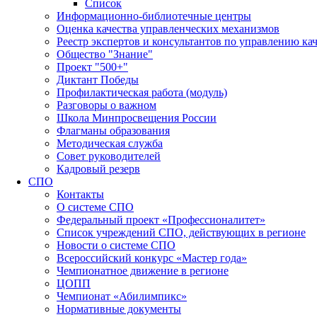
Список
Информационно-библиотечные центры
Оценка качества управленческих механизмов
Реестр экспертов и консультантов по управлению ка
Общество "Знание"
Проект "500+"
Диктант Победы
Профилактическая работа (модуль)
Разговоры о важном
Школа Минпросвещения России
Флагманы образования
Методическая служба
Совет руководителей
Кадровый резерв
СПО
Контакты
О системе СПО
Федеральный проект «Профессионалитет»
Список учреждений СПО, действующих в регионе
Новости о системе СПО
Всероссийский конкурс «Мастер года»
Чемпионатное движение в регионе
ЦОПП
Чемпионат «Абилимпикс»
Нормативные документы