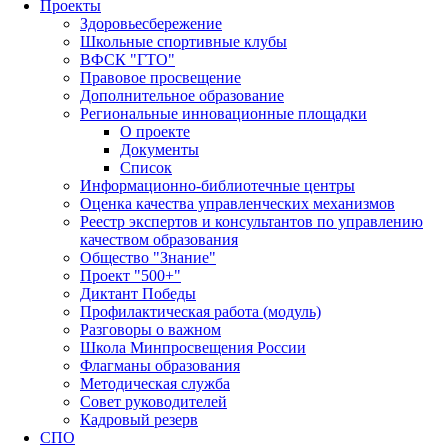
Проекты
Здоровьесбережение
Школьные спортивные клубы
ВФСК "ГТО"
Правовое просвещение
Дополнительное образование
Региональные инновационные площадки
О проекте
Документы
Список
Информационно-библиотечные центры
Оценка качества управленческих механизмов
Реестр экспертов и консультантов по управлению
качеством образования
Общество "Знание"
Проект "500+"
Диктант Победы
Профилактическая работа (модуль)
Разговоры о важном
Школа Минпросвещения России
Флагманы образования
Методическая служба
Совет руководителей
Кадровый резерв
СПО