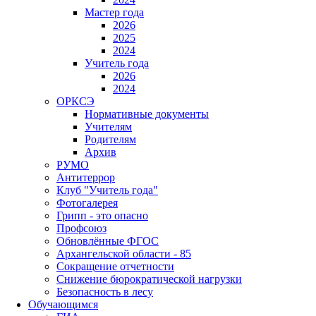
Мастер года
2026
2025
2024
Учитель года
2026
2024
ОРКСЭ
Нормативные документы
Учителям
Родителям
Архив
РУМО
Антитеррор
Клуб "Учитель года"
Фотогалерея
Грипп - это опасно
Профсоюз
Обновлённые ФГОС
Архангельской области - 85
Сокращение отчетности
Снижение бюрократической нагрузки
Безопасность в лесу
Обучающимся