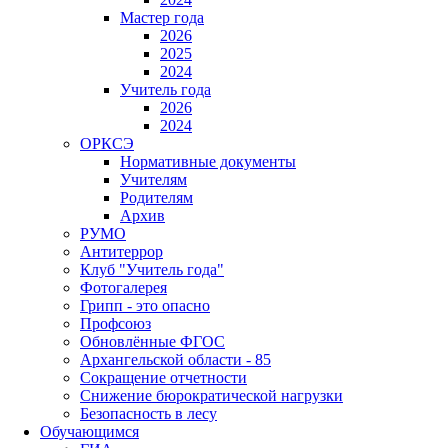
Мастер года
2026
2025
2024
Учитель года
2026
2024
ОРКСЭ
Нормативные документы
Учителям
Родителям
Архив
РУМО
Антитеррор
Клуб "Учитель года"
Фотогалерея
Грипп - это опасно
Профсоюз
Обновлённые ФГОС
Архангельской области - 85
Сокращение отчетности
Снижение бюрократической нагрузки
Безопасность в лесу
Обучающимся