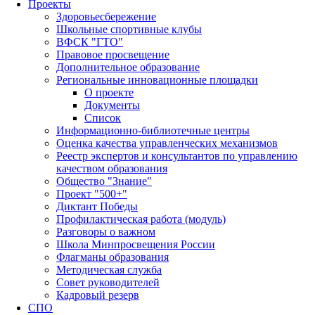
Проекты
Здоровьесбережение
Школьные спортивные клубы
ВФСК "ГТО"
Правовое просвещение
Дополнительное образование
Региональные инновационные площадки
О проекте
Документы
Список
Информационно-библиотечные центры
Оценка качества управленческих механизмов
Реестр экспертов и консультантов по управлению
качеством образования
Общество "Знание"
Проект "500+"
Диктант Победы
Профилактическая работа (модуль)
Разговоры о важном
Школа Минпросвещения России
Флагманы образования
Методическая служба
Совет руководителей
Кадровый резерв
СПО