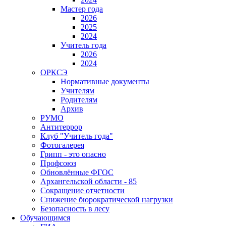
Мастер года
2026
2025
2024
Учитель года
2026
2024
ОРКСЭ
Нормативные документы
Учителям
Родителям
Архив
РУМО
Антитеррор
Клуб "Учитель года"
Фотогалерея
Грипп - это опасно
Профсоюз
Обновлённые ФГОС
Архангельской области - 85
Сокращение отчетности
Снижение бюрократической нагрузки
Безопасность в лесу
Обучающимся