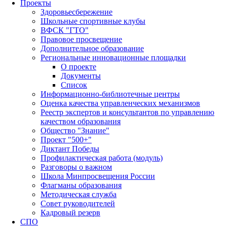
Проекты
Здоровьесбережение
Школьные спортивные клубы
ВФСК "ГТО"
Правовое просвещение
Дополнительное образование
Региональные инновационные площадки
О проекте
Документы
Список
Информационно-библиотечные центры
Оценка качества управленческих механизмов
Реестр экспертов и консультантов по управлению
качеством образования
Общество "Знание"
Проект "500+"
Диктант Победы
Профилактическая работа (модуль)
Разговоры о важном
Школа Минпросвещения России
Флагманы образования
Методическая служба
Совет руководителей
Кадровый резерв
СПО