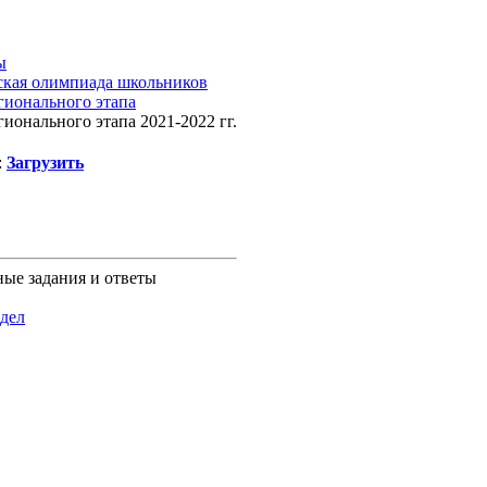
ы
ская олимпиада школьников
гионального этапа
гионального этапа 2021-2022 гг.
:
Загрузить
ые задания и ответы
здел