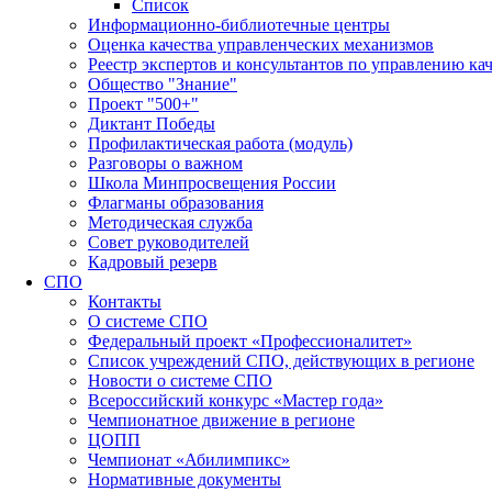
Список
Информационно-библиотечные центры
Оценка качества управленческих механизмов
Реестр экспертов и консультантов по управлению ка
Общество "Знание"
Проект "500+"
Диктант Победы
Профилактическая работа (модуль)
Разговоры о важном
Школа Минпросвещения России
Флагманы образования
Методическая служба
Совет руководителей
Кадровый резерв
СПО
Контакты
О системе СПО
Федеральный проект «Профессионалитет»
Список учреждений СПО, действующих в регионе
Новости о системе СПО
Всероссийский конкурс «Мастер года»
Чемпионатное движение в регионе
ЦОПП
Чемпионат «Абилимпикс»
Нормативные документы