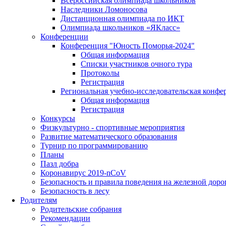
Всероссийская олимпиада школьников
Наследники Ломоносова
Дистанционная олимпиада по ИКТ
Олимпиада школьников «ЯКласс»
Конференции
Конференция "Юность Поморья-2024"
Общая информация
Списки участников очного тура
Протоколы
Регистрация
Региональная учебно-исследовательская конфе
Общая информация
Регистрация
Конкурсы
Физкультурно - спортивные мероприятия
Развитие математического образования
Турнир по программированию
Планы
Пазл добра
Коронавирус 2019-nCoV
Безопасность и правила поведения на железной доро
Безопасность в лесу
Родителям
Родительские собрания
Рекомендации