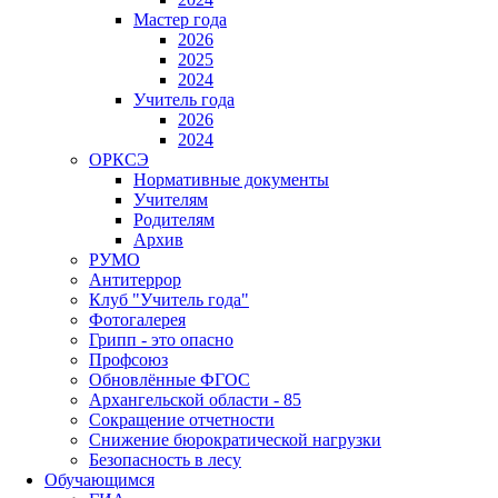
Мастер года
2026
2025
2024
Учитель года
2026
2024
ОРКСЭ
Нормативные документы
Учителям
Родителям
Архив
РУМО
Антитеррор
Клуб "Учитель года"
Фотогалерея
Грипп - это опасно
Профсоюз
Обновлённые ФГОС
Архангельской области - 85
Сокращение отчетности
Снижение бюрократической нагрузки
Безопасность в лесу
Обучающимся