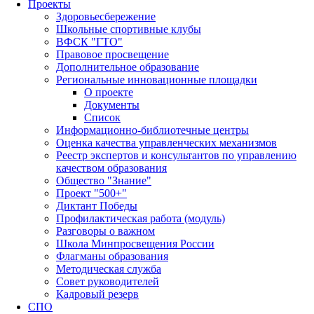
Проекты
Здоровьесбережение
Школьные спортивные клубы
ВФСК "ГТО"
Правовое просвещение
Дополнительное образование
Региональные инновационные площадки
О проекте
Документы
Список
Информационно-библиотечные центры
Оценка качества управленческих механизмов
Реестр экспертов и консультантов по управлению
качеством образования
Общество "Знание"
Проект "500+"
Диктант Победы
Профилактическая работа (модуль)
Разговоры о важном
Школа Минпросвещения России
Флагманы образования
Методическая служба
Совет руководителей
Кадровый резерв
СПО