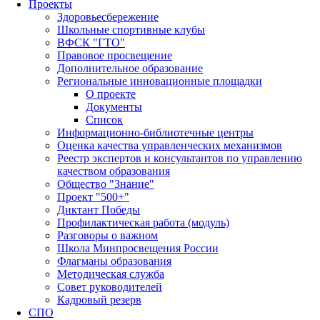
Проекты
Здоровьесбережение
Школьные спортивные клубы
ВФСК "ГТО"
Правовое просвещение
Дополнительное образование
Региональные инновационные площадки
О проекте
Документы
Список
Информационно-библиотечные центры
Оценка качества управленческих механизмов
Реестр экспертов и консультантов по управлению
качеством образования
Общество "Знание"
Проект "500+"
Диктант Победы
Профилактическая работа (модуль)
Разговоры о важном
Школа Минпросвещения России
Флагманы образования
Методическая служба
Совет руководителей
Кадровый резерв
СПО