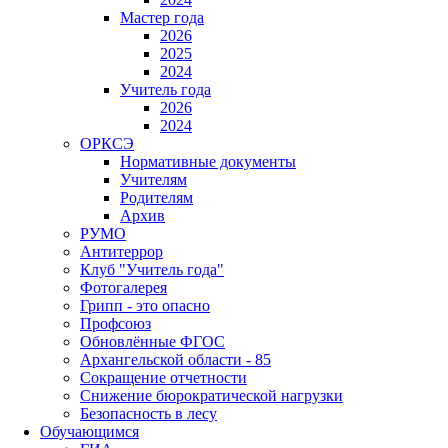
Мастер года
2026
2025
2024
Учитель года
2026
2024
ОРКСЭ
Нормативные документы
Учителям
Родителям
Архив
РУМО
Антитеррор
Клуб "Учитель года"
Фотогалерея
Грипп - это опасно
Профсоюз
Обновлённые ФГОС
Архангельской области - 85
Сокращение отчетности
Снижение бюрократической нагрузки
Безопасность в лесу
Обучающимся