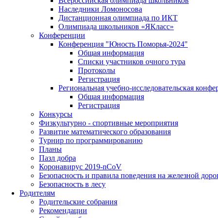
Всероссийская олимпиада школьников
Наследники Ломоносова
Дистанционная олимпиада по ИКТ
Олимпиада школьников «ЯКласс»
Конференции
Конференция "Юность Поморья-2024"
Общая информация
Списки участников очного тура
Протоколы
Регистрация
Региональная учебно-исследовательская конфе
Общая информация
Регистрация
Конкурсы
Физкультурно - спортивные мероприятия
Развитие математического образования
Турнир по программированию
Планы
Пазл добра
Коронавирус 2019-nCoV
Безопасность и правила поведения на железной доро
Безопасность в лесу
Родителям
Родительские собрания
Рекомендации