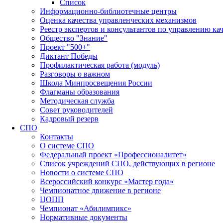
Список
Информационно-библиотечные центры
Оценка качества управленческих механизмов
Реестр экспертов и консультантов по управлению ка
Общество "Знание"
Проект "500+"
Диктант Победы
Профилактическая работа (модуль)
Разговоры о важном
Школа Минпросвещения России
Флагманы образования
Методическая служба
Совет руководителей
Кадровый резерв
СПО
Контакты
О системе СПО
Федеральный проект «Профессионалитет»
Список учреждений СПО, действующих в регионе
Новости о системе СПО
Всероссийский конкурс «Мастер года»
Чемпионатное движение в регионе
ЦОПП
Чемпионат «Абилимпикс»
Нормативные документы