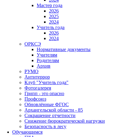
Мастер года
2026
2025
2024
Учитель года
2026
2024
ОРКСЭ
Нормативные документы
Учителям
Родителям
Архив
РУМО
Антитеррор
Клуб "Учитель года"
Фотогалерея
Грипп - это опасно
Профсоюз
Обновлённые ФГОС
Архангельской области - 85
Сокращение отчетности
Снижение бюрократической нагрузки
Безопасность в лесу
Обучающимся