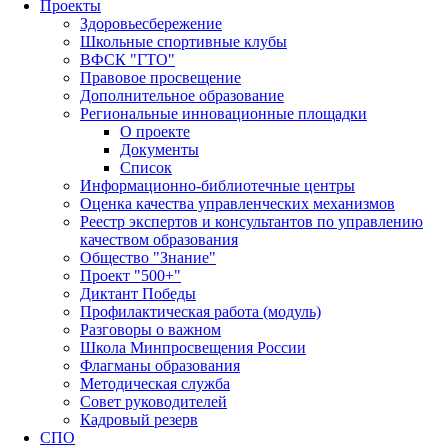
Проекты
Здоровьесбережение
Школьные спортивные клубы
ВФСК "ГТО"
Правовое просвещение
Дополнительное образование
Региональные инновационные площадки
О проекте
Документы
Список
Информационно-библиотечные центры
Оценка качества управленческих механизмов
Реестр экспертов и консультантов по управлению
качеством образования
Общество "Знание"
Проект "500+"
Диктант Победы
Профилактическая работа (модуль)
Разговоры о важном
Школа Минпросвещения России
Флагманы образования
Методическая служба
Совет руководителей
Кадровый резерв
СПО