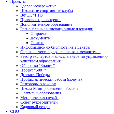
Проекты
Здоровьесбережение
Школьные спортивные клубы
ВФСК "ГТО"
Правовое просвещение
Дополнительное образование
Региональные инновационные площадки
О проекте
Документы
Список
Информационно-библиотечные центры
Оценка качества управленческих механизмов
Реестр экспертов и консультантов по управлению
качеством образования
Общество "Знание"
Проект "500+"
Диктант Победы
Профилактическая работа (модуль)
Разговоры о важном
Школа Минпросвещения России
Флагманы образования
Методическая служба
Совет руководителей
Кадровый резерв
СПО