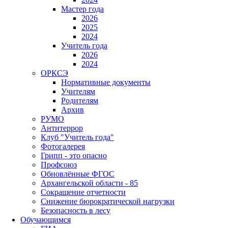
Мастер года
2026
2025
2024
Учитель года
2026
2024
ОРКСЭ
Нормативные документы
Учителям
Родителям
Архив
РУМО
Антитеррор
Клуб "Учитель года"
Фотогалерея
Грипп - это опасно
Профсоюз
Обновлённые ФГОС
Архангельской области - 85
Сокращение отчетности
Снижение бюрократической нагрузки
Безопасность в лесу
Обучающимся