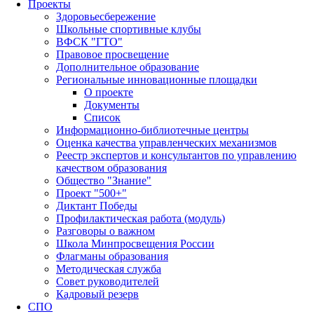
Проекты
Здоровьесбережение
Школьные спортивные клубы
ВФСК "ГТО"
Правовое просвещение
Дополнительное образование
Региональные инновационные площадки
О проекте
Документы
Список
Информационно-библиотечные центры
Оценка качества управленческих механизмов
Реестр экспертов и консультантов по управлению
качеством образования
Общество "Знание"
Проект "500+"
Диктант Победы
Профилактическая работа (модуль)
Разговоры о важном
Школа Минпросвещения России
Флагманы образования
Методическая служба
Совет руководителей
Кадровый резерв
СПО