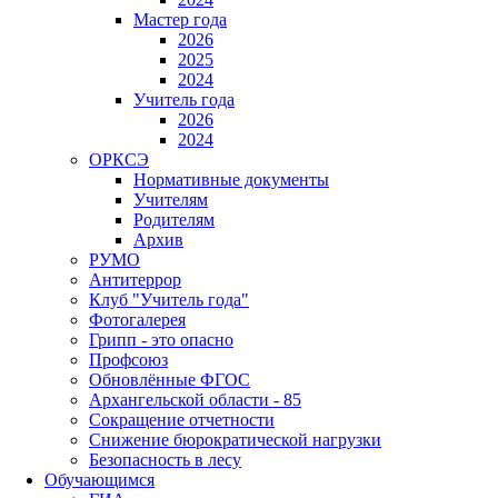
Мастер года
2026
2025
2024
Учитель года
2026
2024
ОРКСЭ
Нормативные документы
Учителям
Родителям
Архив
РУМО
Антитеррор
Клуб "Учитель года"
Фотогалерея
Грипп - это опасно
Профсоюз
Обновлённые ФГОС
Архангельской области - 85
Сокращение отчетности
Снижение бюрократической нагрузки
Безопасность в лесу
Обучающимся