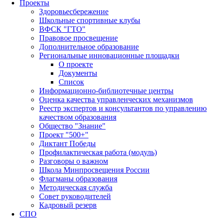
Проекты
Здоровьесбережение
Школьные спортивные клубы
ВФСК "ГТО"
Правовое просвещение
Дополнительное образование
Региональные инновационные площадки
О проекте
Документы
Список
Информационно-библиотечные центры
Оценка качества управленческих механизмов
Реестр экспертов и консультантов по управлению
качеством образования
Общество "Знание"
Проект "500+"
Диктант Победы
Профилактическая работа (модуль)
Разговоры о важном
Школа Минпросвещения России
Флагманы образования
Методическая служба
Совет руководителей
Кадровый резерв
СПО