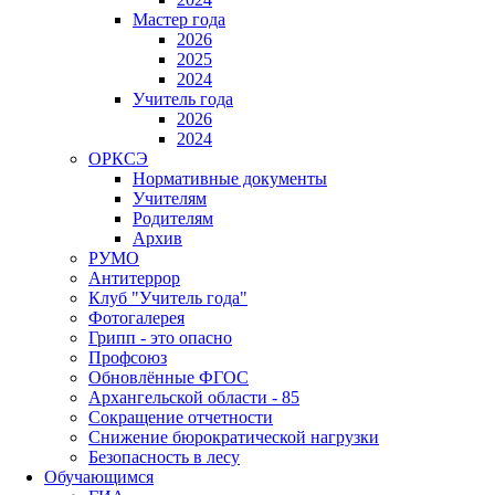
Мастер года
2026
2025
2024
Учитель года
2026
2024
ОРКСЭ
Нормативные документы
Учителям
Родителям
Архив
РУМО
Антитеррор
Клуб "Учитель года"
Фотогалерея
Грипп - это опасно
Профсоюз
Обновлённые ФГОС
Архангельской области - 85
Сокращение отчетности
Снижение бюрократической нагрузки
Безопасность в лесу
Обучающимся