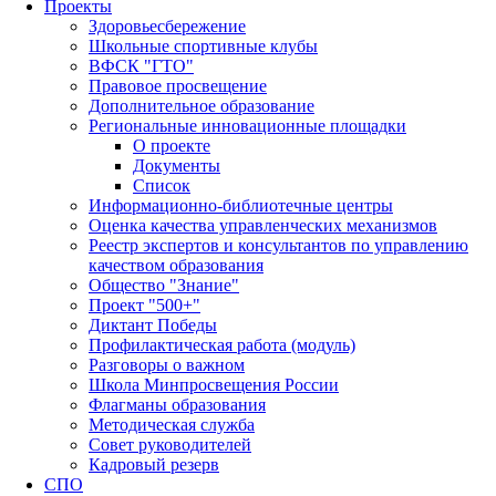
Проекты
Здоровьесбережение
Школьные спортивные клубы
ВФСК "ГТО"
Правовое просвещение
Дополнительное образование
Региональные инновационные площадки
О проекте
Документы
Список
Информационно-библиотечные центры
Оценка качества управленческих механизмов
Реестр экспертов и консультантов по управлению
качеством образования
Общество "Знание"
Проект "500+"
Диктант Победы
Профилактическая работа (модуль)
Разговоры о важном
Школа Минпросвещения России
Флагманы образования
Методическая служба
Совет руководителей
Кадровый резерв
СПО