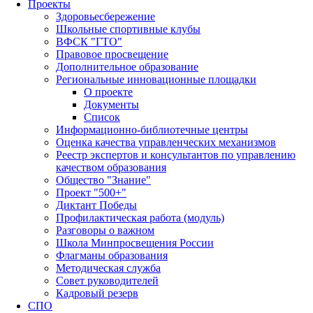
Проекты
Здоровьесбережение
Школьные спортивные клубы
ВФСК "ГТО"
Правовое просвещение
Дополнительное образование
Региональные инновационные площадки
О проекте
Документы
Список
Информационно-библиотечные центры
Оценка качества управленческих механизмов
Реестр экспертов и консультантов по управлению
качеством образования
Общество "Знание"
Проект "500+"
Диктант Победы
Профилактическая работа (модуль)
Разговоры о важном
Школа Минпросвещения России
Флагманы образования
Методическая служба
Совет руководителей
Кадровый резерв
СПО