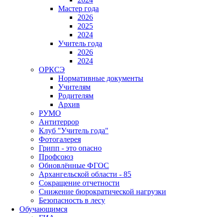
Мастер года
2026
2025
2024
Учитель года
2026
2024
ОРКСЭ
Нормативные документы
Учителям
Родителям
Архив
РУМО
Антитеррор
Клуб "Учитель года"
Фотогалерея
Грипп - это опасно
Профсоюз
Обновлённые ФГОС
Архангельской области - 85
Сокращение отчетности
Снижение бюрократической нагрузки
Безопасность в лесу
Обучающимся