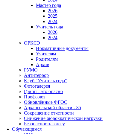
Мастер года
2026
2025
2024
Учитель года
2026
2024
ОРКСЭ
Нормативные документы
Учителям
Родителям
Архив
РУМО
Антитеррор
Клуб "Учитель года"
Фотогалерея
Грипп - это опасно
Профсоюз
Обновлённые ФГОС
Архангельской области - 85
Сокращение отчетности
Снижение бюрократической нагрузки
Безопасность в лесу
Обучающимся