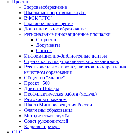
Проекты
Здоровьесбережение
Школьные спортивные клубы
ВФСК "ГТО"
Правовое просвещение
Дополнительное образование
Региональные инновационные площадки
О проекте
Документы
Список
Информационно-библиотечные центры
Оценка качества управленческих механизмов
Реестр экспертов и консультантов по управлению
качеством образования
Общество "Знание"
Проект "500+"
Диктант Победы
Профилактическая работа (модуль)
Разговоры о важном
Школа Минпросвещения России
Флагманы образования
Методическая служба
Совет руководителей
Кадровый резерв
СПО