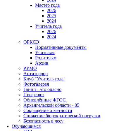
Мастер года
2026
2025
2024
Учитель года
2026
2024
ОРКСЭ
Нормативные документы
Учителям
Родителям
Архив
РУМО
Антитеррор
Клуб "Учитель года"
Фотогалерея
Грипп - это опасно
Профсоюз
Обновлённые ФГОС
Архангельской области - 85
Сокращение отчетности
Снижение бюрократической нагрузки
Безопасность в лесу
Обучающимся