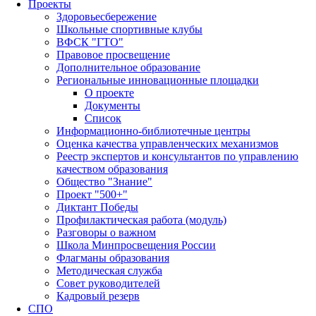
Проекты
Здоровьесбережение
Школьные спортивные клубы
ВФСК "ГТО"
Правовое просвещение
Дополнительное образование
Региональные инновационные площадки
О проекте
Документы
Список
Информационно-библиотечные центры
Оценка качества управленческих механизмов
Реестр экспертов и консультантов по управлению
качеством образования
Общество "Знание"
Проект "500+"
Диктант Победы
Профилактическая работа (модуль)
Разговоры о важном
Школа Минпросвещения России
Флагманы образования
Методическая служба
Совет руководителей
Кадровый резерв
СПО