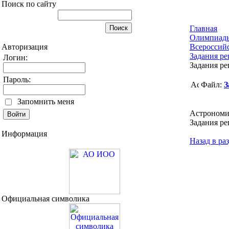
Поиск по сайту
Главная
Олимпиад
Авторизация
Всероссий
Задания ре
Логин:
Задания ре
Пароль:
Файл:
З
Запомнить меня
Астрономи
Задания р
Информация
Назад в ра
Официальная символика