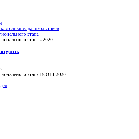
ы
ская олимпиада школьников
гионального этапа
гионального этапа - 2020
агрузить
я
егионального этапа ВсОШ-2020
здел