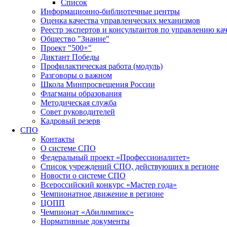
Список
Информационно-библиотечные центры
Оценка качества управленческих механизмов
Реестр экспертов и консультантов по управлению ка
Общество "Знание"
Проект "500+"
Диктант Победы
Профилактическая работа (модуль)
Разговоры о важном
Школа Минпросвещения России
Флагманы образования
Методическая служба
Совет руководителей
Кадровый резерв
СПО
Контакты
О системе СПО
Федеральный проект «Профессионалитет»
Список учреждений СПО, действующих в регионе
Новости о системе СПО
Всероссийский конкурс «Мастер года»
Чемпионатное движение в регионе
ЦОПП
Чемпионат «Абилимпикс»
Нормативные документы