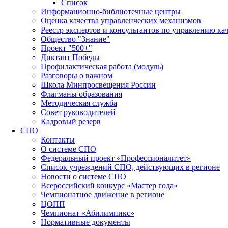
Список
Информационно-библиотечные центры
Оценка качества управленческих механизмов
Реестр экспертов и консультантов по управлению ка
Общество "Знание"
Проект "500+"
Диктант Победы
Профилактическая работа (модуль)
Разговоры о важном
Школа Минпросвещения России
Флагманы образования
Методическая служба
Совет руководителей
Кадровый резерв
СПО
Контакты
О системе СПО
Федеральный проект «Профессионалитет»
Список учреждений СПО, действующих в регионе
Новости о системе СПО
Всероссийский конкурс «Мастер года»
Чемпионатное движение в регионе
ЦОПП
Чемпионат «Абилимпикс»
Нормативные документы