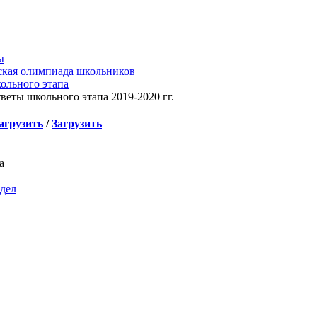
ы
ская олимпиада школьников
ольного этапа
тветы школьного этапа 2019-2020 гг.
агрузить
/
Загрузить
а
здел