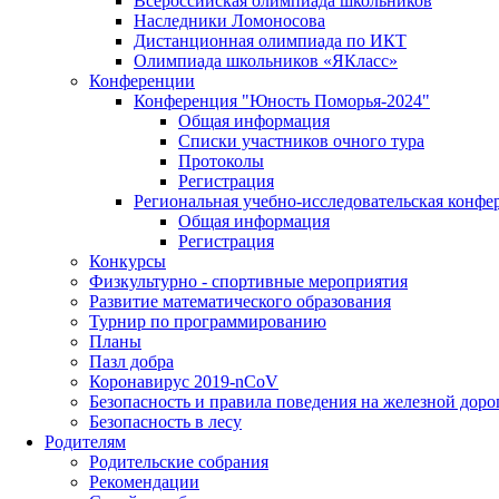
Всероссийская олимпиада школьников
Наследники Ломоносова
Дистанционная олимпиада по ИКТ
Олимпиада школьников «ЯКласс»
Конференции
Конференция "Юность Поморья-2024"
Общая информация
Списки участников очного тура
Протоколы
Регистрация
Региональная учебно-исследовательская конфе
Общая информация
Регистрация
Конкурсы
Физкультурно - спортивные мероприятия
Развитие математического образования
Турнир по программированию
Планы
Пазл добра
Коронавирус 2019-nCoV
Безопасность и правила поведения на железной доро
Безопасность в лесу
Родителям
Родительские собрания
Рекомендации