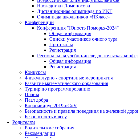
Всероссийская олимпиада школьников
Наследники Ломоносова
Дистанционная олимпиада по ИКТ
Олимпиада школьников «ЯКласс»
Конференции
Конференция "Юность Поморья-2024"
Общая информация
Списки участников очного тура
Протоколы
Регистрация
Региональная учебно-исследовательская конфе
Общая информация
Регистрация
Конкурсы
Физкультурно - спортивные мероприятия
Развитие математического образования
Турнир по программированию
Планы
Пазл добра
Коронавирус 2019-nCoV
Безопасность и правила поведения на железной доро
Безопасность в лесу
Родителям
Родительские собрания
Рекомендации