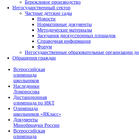
Бережливое производство
Негосударственный сектор
Частные детские сады
Новости
Нормативные документы
Методические материалы
Заседания дискуссионных площадок
Справочная информация
Форум
Негосударственные образовательные организации д
Обращения граждан
Всероссийская
олимпиада
школьников
Наследники
Ломоносова
Дистанционная
олимпиада по ИКТ
Олимпиада
школьников «ЯКласс»
Документы
Минобрнауки России
Всероссийская
олимпиада