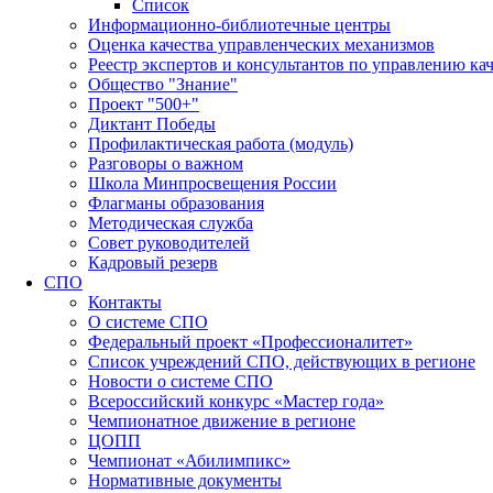
Список
Информационно-библиотечные центры
Оценка качества управленческих механизмов
Реестр экспертов и консультантов по управлению ка
Общество "Знание"
Проект "500+"
Диктант Победы
Профилактическая работа (модуль)
Разговоры о важном
Школа Минпросвещения России
Флагманы образования
Методическая служба
Совет руководителей
Кадровый резерв
СПО
Контакты
О системе СПО
Федеральный проект «Профессионалитет»
Список учреждений СПО, действующих в регионе
Новости о системе СПО
Всероссийский конкурс «Мастер года»
Чемпионатное движение в регионе
ЦОПП
Чемпионат «Абилимпикс»
Нормативные документы