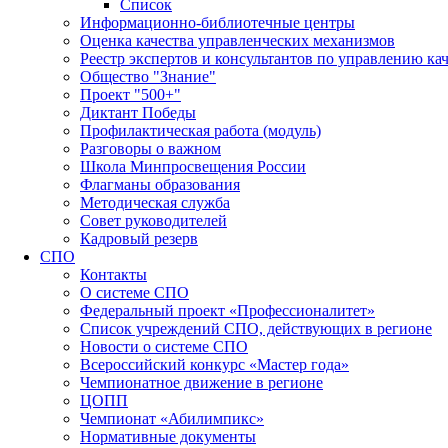
Список
Информационно-библиотечные центры
Оценка качества управленческих механизмов
Реестр экспертов и консультантов по управлению ка
Общество "Знание"
Проект "500+"
Диктант Победы
Профилактическая работа (модуль)
Разговоры о важном
Школа Минпросвещения России
Флагманы образования
Методическая служба
Совет руководителей
Кадровый резерв
СПО
Контакты
О системе СПО
Федеральный проект «Профессионалитет»
Список учреждений СПО, действующих в регионе
Новости о системе СПО
Всероссийский конкурс «Мастер года»
Чемпионатное движение в регионе
ЦОПП
Чемпионат «Абилимпикс»
Нормативные документы