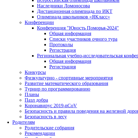
Всероссийская олимпиада школьников
Наследники Ломоносова
Дистанционная олимпиада по ИКТ
Олимпиада школьников «ЯКласс»
Конференции
Конференция "Юность Поморья-2024"
Общая информация
Списки участников очного тура
Протоколы
Регистрация
Региональная учебно-исследовательская конфе
Общая информация
Регистрация
Конкурсы
Физкультурно - спортивные мероприятия
Развитие математического образования
Турнир по программированию
Планы
Пазл добра
Коронавирус 2019-nCoV
Безопасность и правила поведения на железной доро
Безопасность в лесу
Родителям
Родительские собрания
Рекомендации