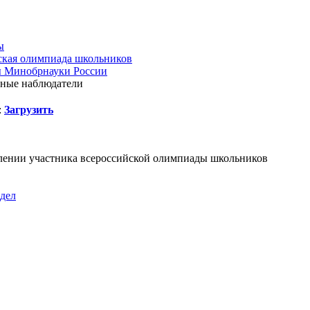
ы
ская олимпиада школьников
 Минобрнауки России
ные наблюдатели
:
Загрузить
алении участника всероссийской олимпиады школьников
здел