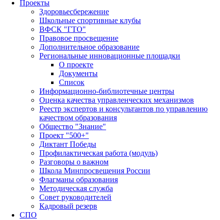
Проекты
Здоровьесбережение
Школьные спортивные клубы
ВФСК "ГТО"
Правовое просвещение
Дополнительное образование
Региональные инновационные площадки
О проекте
Документы
Список
Информационно-библиотечные центры
Оценка качества управленческих механизмов
Реестр экспертов и консультантов по управлению
качеством образования
Общество "Знание"
Проект "500+"
Диктант Победы
Профилактическая работа (модуль)
Разговоры о важном
Школа Минпросвещения России
Флагманы образования
Методическая служба
Совет руководителей
Кадровый резерв
СПО