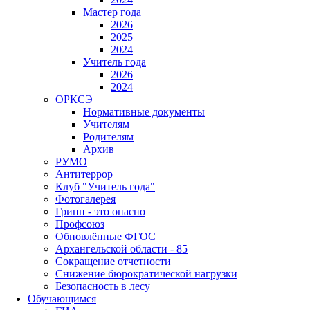
Мастер года
2026
2025
2024
Учитель года
2026
2024
ОРКСЭ
Нормативные документы
Учителям
Родителям
Архив
РУМО
Антитеррор
Клуб "Учитель года"
Фотогалерея
Грипп - это опасно
Профсоюз
Обновлённые ФГОС
Архангельской области - 85
Сокращение отчетности
Снижение бюрократической нагрузки
Безопасность в лесу
Обучающимся