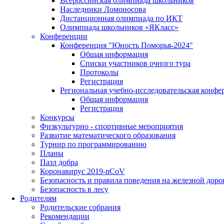
Всероссийская олимпиада школьников
Наследники Ломоносова
Дистанционная олимпиада по ИКТ
Олимпиада школьников «ЯКласс»
Конференции
Конференция "Юность Поморья-2024"
Общая информация
Списки участников очного тура
Протоколы
Регистрация
Региональная учебно-исследовательская конфе
Общая информация
Регистрация
Конкурсы
Физкультурно - спортивные мероприятия
Развитие математического образования
Турнир по программированию
Планы
Пазл добра
Коронавирус 2019-nCoV
Безопасность и правила поведения на железной доро
Безопасность в лесу
Родителям
Родительские собрания
Рекомендации