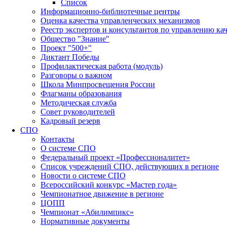
Список
Информационно-библиотечные центры
Оценка качества управленческих механизмов
Реестр экспертов и консультантов по управлению ка
Общество "Знание"
Проект "500+"
Диктант Победы
Профилактическая работа (модуль)
Разговоры о важном
Школа Минпросвещения России
Флагманы образования
Методическая служба
Совет руководителей
Кадровый резерв
СПО
Контакты
О системе СПО
Федеральный проект «Профессионалитет»
Список учреждений СПО, действующих в регионе
Новости о системе СПО
Всероссийский конкурс «Мастер года»
Чемпионатное движение в регионе
ЦОПП
Чемпионат «Абилимпикс»
Нормативные документы