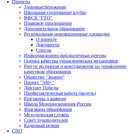
Проекты
Здоровьесбережение
Школьные спортивные клубы
ВФСК "ГТО"
Правовое просвещение
Дополнительное образование
Региональные инновационные площадки
О проекте
Документы
Список
Информационно-библиотечные центры
Оценка качества управленческих механизмов
Реестр экспертов и консультантов по управлению
качеством образования
Общество "Знание"
Проект "500+"
Диктант Победы
Профилактическая работа (модуль)
Разговоры о важном
Школа Минпросвещения России
Флагманы образования
Методическая служба
Совет руководителей
Кадровый резерв
СПО