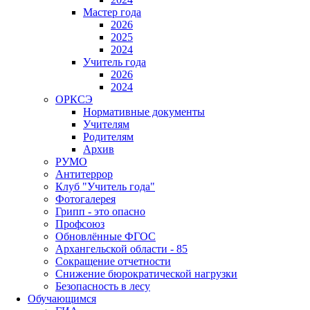
Мастер года
2026
2025
2024
Учитель года
2026
2024
ОРКСЭ
Нормативные документы
Учителям
Родителям
Архив
РУМО
Антитеррор
Клуб "Учитель года"
Фотогалерея
Грипп - это опасно
Профсоюз
Обновлённые ФГОС
Архангельской области - 85
Сокращение отчетности
Снижение бюрократической нагрузки
Безопасность в лесу
Обучающимся