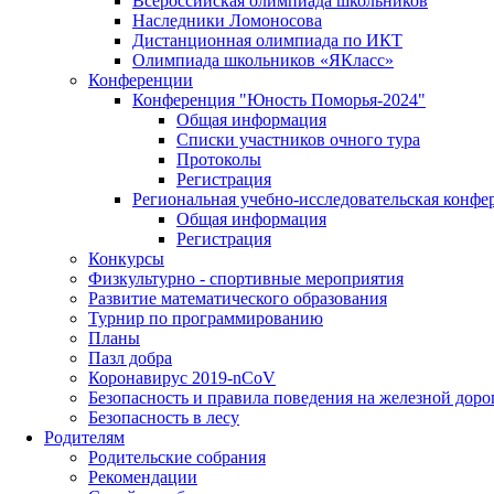
Всероссийская олимпиада школьников
Наследники Ломоносова
Дистанционная олимпиада по ИКТ
Олимпиада школьников «ЯКласс»
Конференции
Конференция "Юность Поморья-2024"
Общая информация
Списки участников очного тура
Протоколы
Регистрация
Региональная учебно-исследовательская конфе
Общая информация
Регистрация
Конкурсы
Физкультурно - спортивные мероприятия
Развитие математического образования
Турнир по программированию
Планы
Пазл добра
Коронавирус 2019-nCoV
Безопасность и правила поведения на железной доро
Безопасность в лесу
Родителям
Родительские собрания
Рекомендации