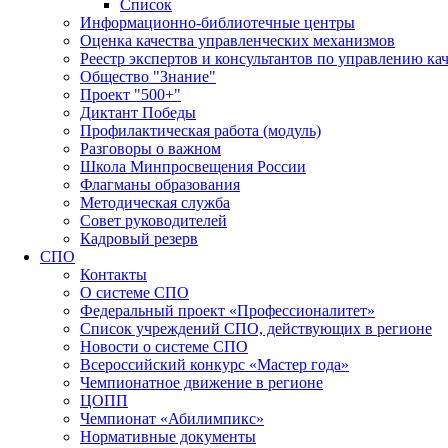
Список
Информационно-библиотечные центры
Оценка качества управленческих механизмов
Реестр экспертов и консультантов по управлению ка
Общество "Знание"
Проект "500+"
Диктант Победы
Профилактическая работа (модуль)
Разговоры о важном
Школа Минпросвещения России
Флагманы образования
Методическая служба
Совет руководителей
Кадровый резерв
СПО
Контакты
О системе СПО
Федеральный проект «Профессионалитет»
Список учреждений СПО, действующих в регионе
Новости о системе СПО
Всероссийский конкурс «Мастер года»
Чемпионатное движение в регионе
ЦОПП
Чемпионат «Абилимпикс»
Нормативные документы