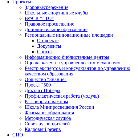
Проекты
Здоровьесбережение
Школьные спортивные клубы
ВФСК "ГТО"
Правовое просвещение
Дополнительное образование
Региональные инновационные площадки
О проекте
Документы
Список
Информационно-библиотечные центры
Оценка качества управленческих механизмов
Реестр экспертов и консультантов по управлению
качеством образования
Общество "Знание"
Проект "500+"
Диктант Победы
Профилактическая работа (модуль)
Разговоры о важном
Школа Минпросвещения России
Флагманы образования
Методическая служба
Совет руководителей
Кадровый резерв
СПО