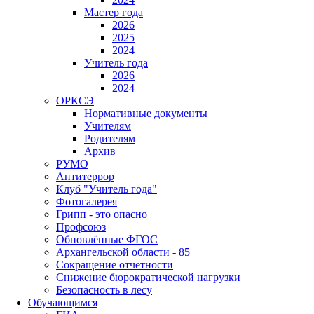
Мастер года
2026
2025
2024
Учитель года
2026
2024
ОРКСЭ
Нормативные документы
Учителям
Родителям
Архив
РУМО
Антитеррор
Клуб "Учитель года"
Фотогалерея
Грипп - это опасно
Профсоюз
Обновлённые ФГОС
Архангельской области - 85
Сокращение отчетности
Снижение бюрократической нагрузки
Безопасность в лесу
Обучающимся