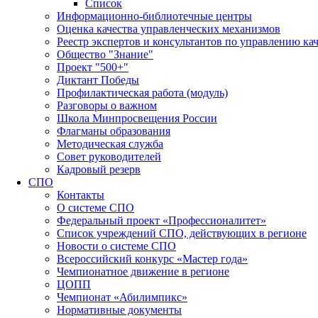
Список
Информационно-библиотечные центры
Оценка качества управленческих механизмов
Реестр экспертов и консультантов по управлению ка
Общество "Знание"
Проект "500+"
Диктант Победы
Профилактическая работа (модуль)
Разговоры о важном
Школа Минпросвещения России
Флагманы образования
Методическая служба
Совет руководителей
Кадровый резерв
СПО
Контакты
О системе СПО
Федеральный проект «Профессионалитет»
Список учреждений СПО, действующих в регионе
Новости о системе СПО
Всероссийский конкурс «Мастер года»
Чемпионатное движение в регионе
ЦОПП
Чемпионат «Абилимпикс»
Нормативные документы