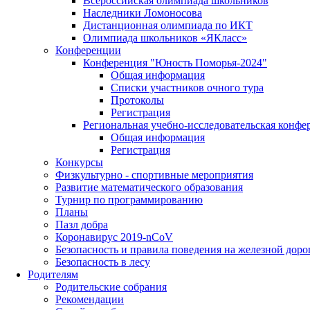
Всероссийская олимпиада школьников
Наследники Ломоносова
Дистанционная олимпиада по ИКТ
Олимпиада школьников «ЯКласс»
Конференции
Конференция "Юность Поморья-2024"
Общая информация
Списки участников очного тура
Протоколы
Регистрация
Региональная учебно-исследовательская конфе
Общая информация
Регистрация
Конкурсы
Физкультурно - спортивные мероприятия
Развитие математического образования
Турнир по программированию
Планы
Пазл добра
Коронавирус 2019-nCoV
Безопасность и правила поведения на железной доро
Безопасность в лесу
Родителям
Родительские собрания
Рекомендации