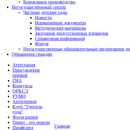
Бережливое производство
Негосударственный сектор
Частные детские сады
Новости
Нормативные документы
Методические материалы
Заседания дискуссионных площадок
Справочная информация
Форум
Негосударственные образовательные организации д
Обращения граждан
Аттестация
Присуждение
премий
ГИА
Конкурсы
ОРКСЭ
РУМО
Антитеррор
Клуб "Учитель
года"
Фотогалерея
Грипп - это опасно
Главная
Профсоюз