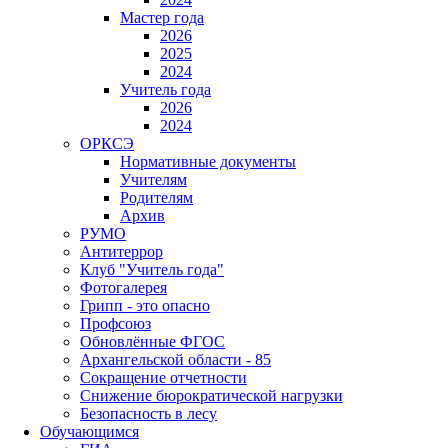
Мастер года
2026
2025
2024
Учитель года
2026
2024
ОРКСЭ
Нормативные документы
Учителям
Родителям
Архив
РУМО
Антитеррор
Клуб "Учитель года"
Фотогалерея
Грипп - это опасно
Профсоюз
Обновлённые ФГОС
Архангельской области - 85
Сокращение отчетности
Снижение бюрократической нагрузки
Безопасность в лесу
Обучающимся