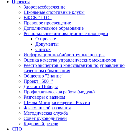
Проекты
Здоровьесбережение
Школьные спортивные клубы
ВФСК "ГТО"
Правовое просвещение
Дополнительное образование
Региональные инновационные площадки
О проекте
Документы
Список
Информационно-библиотечные центры
Оценка качества управленческих механизмов
Реестр экспертов и консультантов по управлению
качеством образования
Общество "Знание"
Проект "500+"
Диктант Победы
Профилактическая работа (модуль)
Разговоры о важном
Школа Минпросвещения России
Флагманы образования
Методическая служба
Совет руководителей
Кадровый резерв
СПО