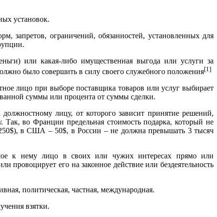
ных установок.
м, запретов, ограничений, обязанностей, установленных для
рупции.
ньги) или какая-либо имущественная выгода или услуги за
[1]
и должно было совершить в силу своего служебного положения
тное лицо при выборе поставщика товаров или услуг выбирает
ованной суммы или процента от суммы сделки.
 должностному лицу, от которого зависит принятие решений,
. Так, во Франции предельная стоимость подарка, который не
(250$), в США – 50$, в России – не должна превышать 3 тысяч
мое к нему лицо в своих или чужих интересах прямо или
или провоцирует его на законное действие или бездеятельность
ивная, политическая, частная, международная.
учения взятки.