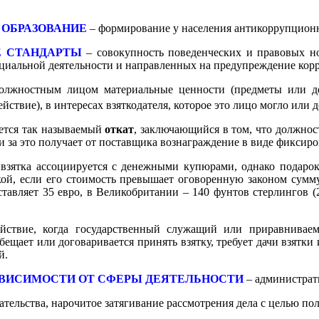
ОБРАЗОВАНИЕ
– формирование у населения антикоррупцион
 СТАНДАРТЫ
– совокупность поведенческих и правовых нор
циальной деятельности и направленных на предупреждение кор
олжностным лицом материальные ценности (предметы или де
ействие), в интересах взяткодателя, которое это лицо могло ил
яется так называемый
откат
, заключающийся в том, что должнос
и за это получает от поставщика вознаграждение в виде фиксир
 взятка ассоциируется с денежными купюрами, однако подарок
кой, если его стоимость превышает оговоренную законом сумму
оставляет 35 евро, в Великобритании – 140 фунтов стерлингов 
ствие, когда государственный служащий или приравнивае
ещает или договаривается принять взятку, требует дачи взятки 
й.
АВИСИМОСТИ ОТ СФЕРЫ ДЕЯТЕЛЬНОСТИ
– администрат
тельства, нарочитое затягивание рассмотрения дела с целью пол