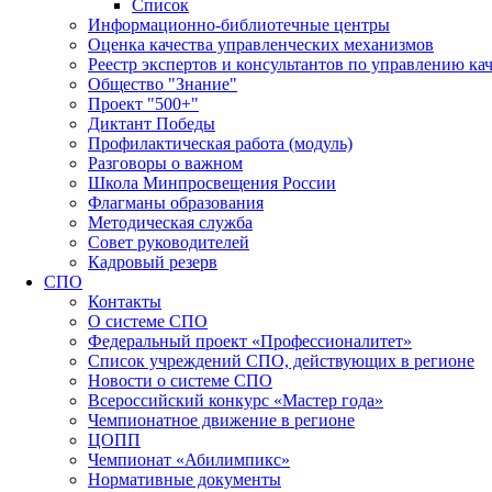
Список
Информационно-библиотечные центры
Оценка качества управленческих механизмов
Реестр экспертов и консультантов по управлению ка
Общество "Знание"
Проект "500+"
Диктант Победы
Профилактическая работа (модуль)
Разговоры о важном
Школа Минпросвещения России
Флагманы образования
Методическая служба
Совет руководителей
Кадровый резерв
СПО
Контакты
О системе СПО
Федеральный проект «Профессионалитет»
Список учреждений СПО, действующих в регионе
Новости о системе СПО
Всероссийский конкурс «Мастер года»
Чемпионатное движение в регионе
ЦОПП
Чемпионат «Абилимпикс»
Нормативные документы