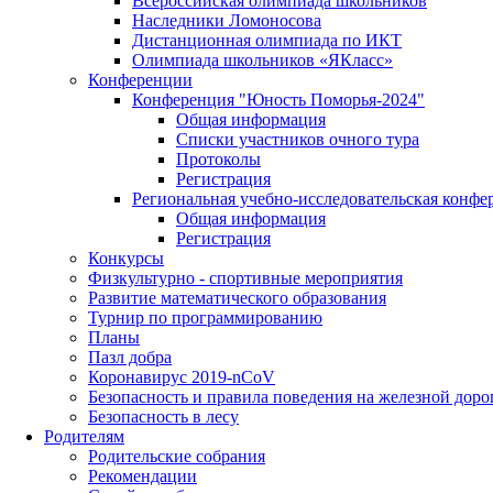
Всероссийская олимпиада школьников
Наследники Ломоносова
Дистанционная олимпиада по ИКТ
Олимпиада школьников «ЯКласс»
Конференции
Конференция "Юность Поморья-2024"
Общая информация
Списки участников очного тура
Протоколы
Регистрация
Региональная учебно-исследовательская конфе
Общая информация
Регистрация
Конкурсы
Физкультурно - спортивные мероприятия
Развитие математического образования
Турнир по программированию
Планы
Пазл добра
Коронавирус 2019-nCoV
Безопасность и правила поведения на железной доро
Безопасность в лесу
Родителям
Родительские собрания
Рекомендации