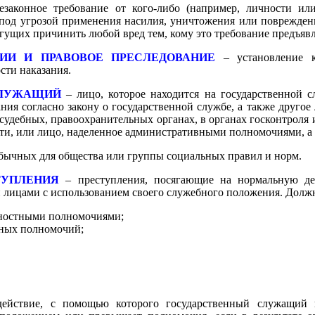
езаконное требование от кого-либо (например, личности ил
 под угрозой применения насилия, уничтожения или поврежде
гущих причинить любой вред тем, кому это требование предъявл
ИИ И ПРАВОВОЕ ПРЕСЛЕДОВАНИЕ
– установление к
сти наказания.
СЛУЖАЩИЙ
– лицо, которое находится на государственной 
ия согласно закону о государственной службе, а также другое
 судебных, правоохранительных органах, в органах госконтроля 
ти, или лицо, наделенное административными полномочиями, а
бычных для общества или группы социальных правил и норм.
ТУПЛЕНИЯ
– преступления, посягающие на нормальную дея
лицами с использованием своего служебного положения. Долж
ностными полномочиями;
ных полномочий;
ействие, с помощью которого государственный служащий и