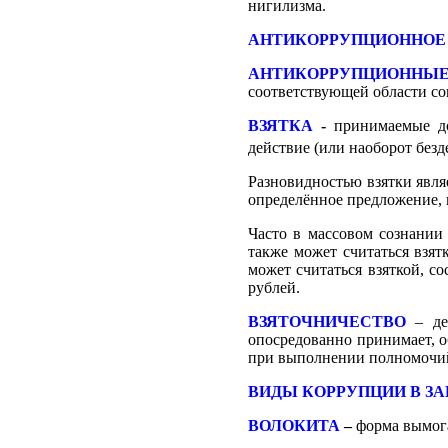
нигилизма.
АНТИКОРРУПЦИОННОЕ 
АНТИКОРРУПЦИОННЫЕ
соответствующей области со
ВЗЯТКА
-
принимаемые д
действие (или наоборот безд
Разновидностью взятки явл
определённое предложение, 
Часто в массовом сознании
также может считаться взят
может считаться взяткой, с
рублей.
ВЗЯТОЧНИЧЕСТВО
– дей
опосредованно принимает, об
при выполнении полномочи
ВИДЫ КОРРУПЦИИ В З
ВОЛОКИТА
–
форма вымога