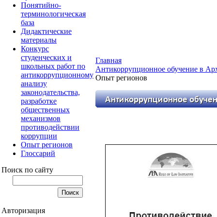
Понятийно-
терминологическая
база
Дидактические
материалы
Конкурс
студенческих и
Главная
школьных работ по
Антикоррупционное обучение в Арх
антикоррупционному
Опыт регионов
анализу
законодательства,
разработке
общественных
механизмов
противодействии
коррупции
Опыт регионов
Глоссарий
Поиск по сайту
Авторизация