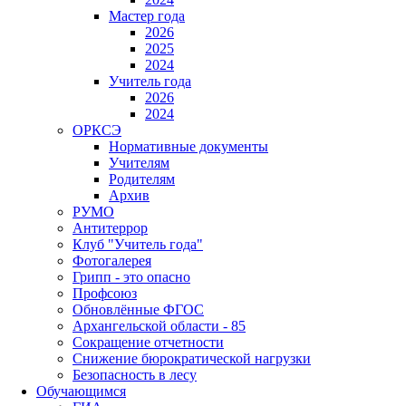
Мастер года
2026
2025
2024
Учитель года
2026
2024
ОРКСЭ
Нормативные документы
Учителям
Родителям
Архив
РУМО
Антитеррор
Клуб "Учитель года"
Фотогалерея
Грипп - это опасно
Профсоюз
Обновлённые ФГОС
Архангельской области - 85
Сокращение отчетности
Снижение бюрократической нагрузки
Безопасность в лесу
Обучающимся