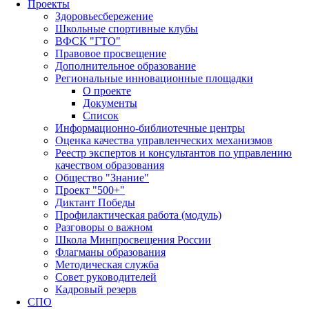
Проекты
Здоровьесбережение
Школьные спортивные клубы
ВФСК "ГТО"
Правовое просвещение
Дополнительное образование
Региональные инновационные площадки
О проекте
Документы
Список
Информационно-библиотечные центры
Оценка качества управленческих механизмов
Реестр экспертов и консультантов по управлению
качеством образования
Общество "Знание"
Проект "500+"
Диктант Победы
Профилактическая работа (модуль)
Разговоры о важном
Школа Минпросвещения России
Флагманы образования
Методическая служба
Совет руководителей
Кадровый резерв
СПО