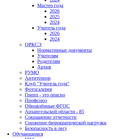
Мастер года
2026
2025
2024
Учитель года
2026
2024
ОРКСЭ
Нормативные документы
Учителям
Родителям
Архив
РУМО
Антитеррор
Клуб "Учитель года"
Фотогалерея
Грипп - это опасно
Профсоюз
Обновлённые ФГОС
Архангельской области - 85
Сокращение отчетности
Снижение бюрократической нагрузки
Безопасность в лесу
Обучающимся