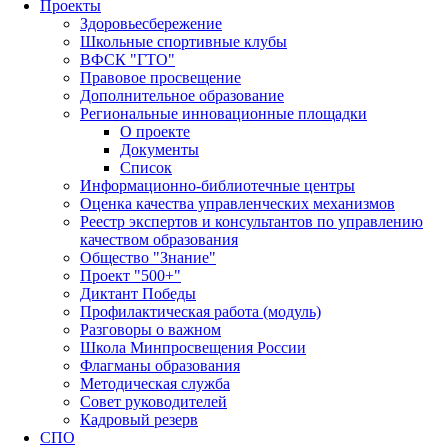
Проекты
Здоровьесбережение
Школьные спортивные клубы
ВФСК "ГТО"
Правовое просвещение
Дополнительное образование
Региональные инновационные площадки
О проекте
Документы
Список
Информационно-библиотечные центры
Оценка качества управленческих механизмов
Реестр экспертов и консультантов по управлению
качеством образования
Общество "Знание"
Проект "500+"
Диктант Победы
Профилактическая работа (модуль)
Разговоры о важном
Школа Минпросвещения России
Флагманы образования
Методическая служба
Совет руководителей
Кадровый резерв
СПО