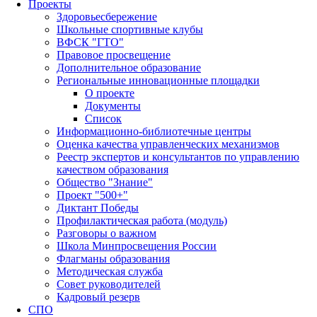
Проекты
Здоровьесбережение
Школьные спортивные клубы
ВФСК "ГТО"
Правовое просвещение
Дополнительное образование
Региональные инновационные площадки
О проекте
Документы
Список
Информационно-библиотечные центры
Оценка качества управленческих механизмов
Реестр экспертов и консультантов по управлению
качеством образования
Общество "Знание"
Проект "500+"
Диктант Победы
Профилактическая работа (модуль)
Разговоры о важном
Школа Минпросвещения России
Флагманы образования
Методическая служба
Совет руководителей
Кадровый резерв
СПО