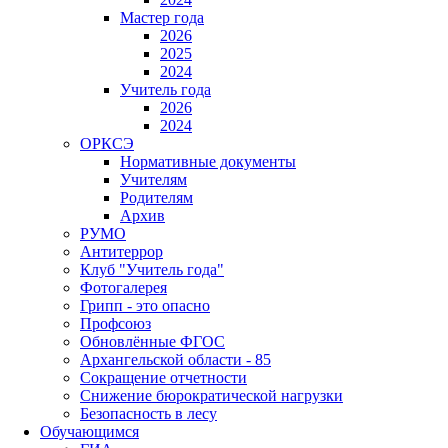
Мастер года
2026
2025
2024
Учитель года
2026
2024
ОРКСЭ
Нормативные документы
Учителям
Родителям
Архив
РУМО
Антитеррор
Клуб "Учитель года"
Фотогалерея
Грипп - это опасно
Профсоюз
Обновлённые ФГОС
Архангельской области - 85
Сокращение отчетности
Снижение бюрократической нагрузки
Безопасность в лесу
Обучающимся