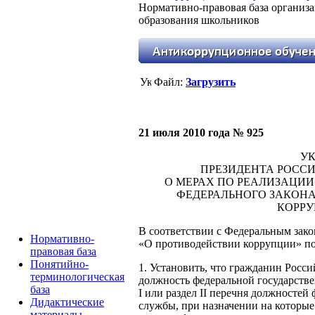
Нормативно-правовая база организ
образования школьников
Файл:
Загрузить
21 июля 2010 года № 925
УК
ПРЕЗИДЕНТА РОСС
О МЕРАХ ПО РЕАЛИЗАЦИ
ФЕДЕРАЛЬНОГО ЗАКОНА
КОРРУ
В соответствии с Федеральным закон
Нормативно-
«О противодействии коррупции» п
правовая база
Понятийно-
1. Установить, что гражданин Рос
терминологическая
должность федеральной государств
база
I или раздел II перечня должностей
Дидактические
службы, при назначении на которые
материалы