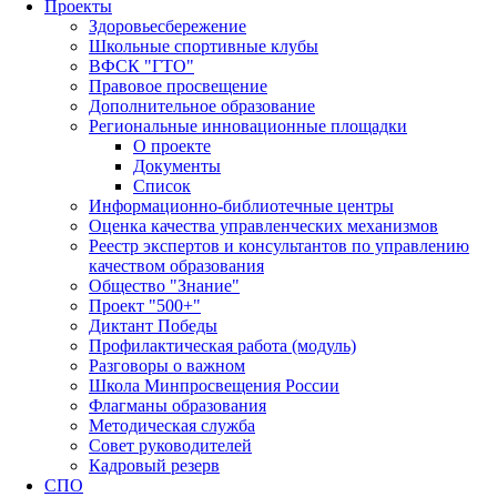
Проекты
Здоровьесбережение
Школьные спортивные клубы
ВФСК "ГТО"
Правовое просвещение
Дополнительное образование
Региональные инновационные площадки
О проекте
Документы
Список
Информационно-библиотечные центры
Оценка качества управленческих механизмов
Реестр экспертов и консультантов по управлению
качеством образования
Общество "Знание"
Проект "500+"
Диктант Победы
Профилактическая работа (модуль)
Разговоры о важном
Школа Минпросвещения России
Флагманы образования
Методическая служба
Совет руководителей
Кадровый резерв
СПО