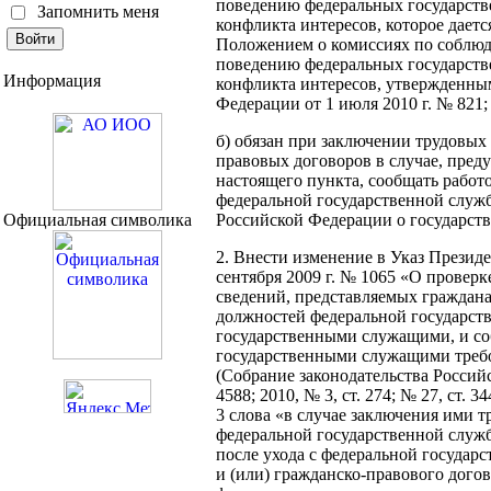
поведению федеральных государст
Запомнить меня
конфликта интересов, которое даетс
Положением о комиссиях по соблю
поведению федеральных государст
Информация
конфликта интересов, утвержденны
Федерации от 1 июля 2010 г. № 821;
б) обязан при заключении трудовых 
правовых договоров в случае, пре
настоящего пункта, сообщать работ
федеральной государственной служб
Официальная символика
Российской Федерации о государств
2. Внести изменение в Указ Презид
сентября 2009 г. № 1065 «О провер
сведений, представляемых граждан
должностей федеральной государст
государственными служащими, и с
государственными служащими треб
(Собрание законодательства Российс
4588; 2010, № 3, ст. 274; № 27, ст. 
3 слова «в случае заключения ими т
федеральной государственной служ
после ухода с федеральной государ
и (или) гражданско-правового дого