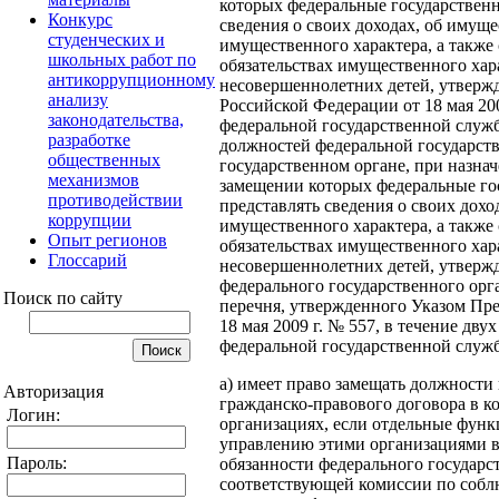
которых федеральные государствен
Конкурс
сведения о своих доходах, об имуще
студенческих и
имущественного характера, а также 
школьных работ по
обязательствах имущественного хара
антикоррупционному
несовершеннолетних детей, утверж
анализу
Российской Федерации от 18 мая 200
законодательства,
федеральной государственной служ
разработке
должностей федеральной государст
общественных
государственном органе, при назна
механизмов
замещении которых федеральные го
противодействии
представлять сведения о своих дохо
коррупции
имущественного характера, а также 
Опыт регионов
обязательствах имущественного хара
Глоссарий
несовершеннолетних детей, утверж
федерального государственного орга
Поиск по сайту
перечня, утвержденного Указом Пр
18 мая 2009 г. № 557, в течение двух
федеральной государственной служ
а) имеет право замещать должности
Авторизация
гражданско-правового договора в 
Логин:
организациях, если отдельные функ
управлению этими организациями в
Пароль:
обязанности федерального государс
соответствующей комиссии по соб