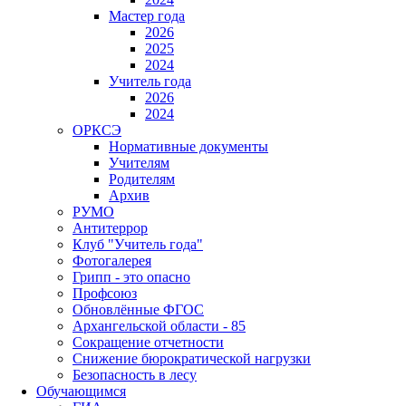
Мастер года
2026
2025
2024
Учитель года
2026
2024
ОРКСЭ
Нормативные документы
Учителям
Родителям
Архив
РУМО
Антитеррор
Клуб "Учитель года"
Фотогалерея
Грипп - это опасно
Профсоюз
Обновлённые ФГОС
Архангельской области - 85
Сокращение отчетности
Снижение бюрократической нагрузки
Безопасность в лесу
Обучающимся