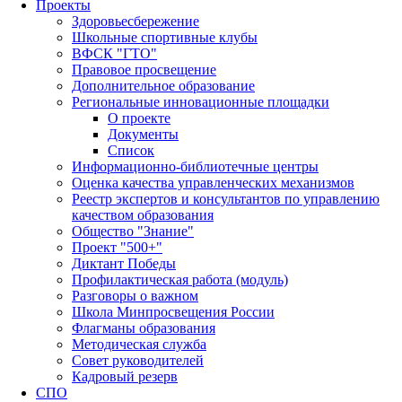
Проекты
Здоровьесбережение
Школьные спортивные клубы
ВФСК "ГТО"
Правовое просвещение
Дополнительное образование
Региональные инновационные площадки
О проекте
Документы
Список
Информационно-библиотечные центры
Оценка качества управленческих механизмов
Реестр экспертов и консультантов по управлению
качеством образования
Общество "Знание"
Проект "500+"
Диктант Победы
Профилактическая работа (модуль)
Разговоры о важном
Школа Минпросвещения России
Флагманы образования
Методическая служба
Совет руководителей
Кадровый резерв
СПО