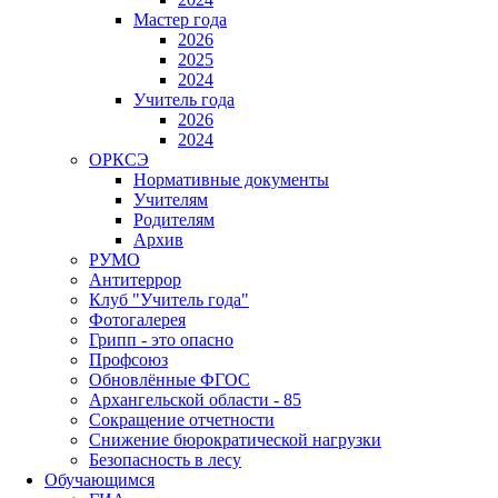
Мастер года
2026
2025
2024
Учитель года
2026
2024
ОРКСЭ
Нормативные документы
Учителям
Родителям
Архив
РУМО
Антитеррор
Клуб "Учитель года"
Фотогалерея
Грипп - это опасно
Профсоюз
Обновлённые ФГОС
Архангельской области - 85
Сокращение отчетности
Снижение бюрократической нагрузки
Безопасность в лесу
Обучающимся