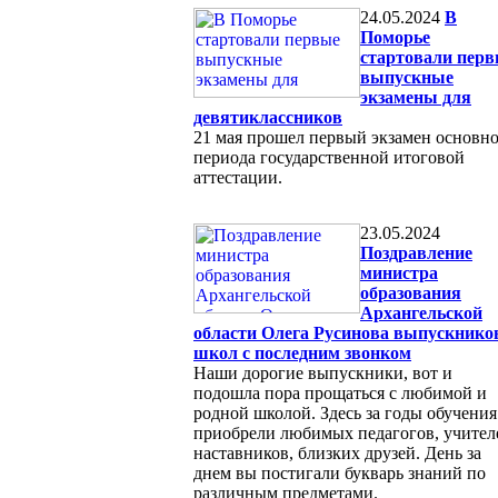
24.05.2024
В
Поморье
стартовали пер
выпускные
экзамены для
девятиклассников
21 мая прошел первый экзамен основн
периода государственной итоговой
аттестации.
23.05.2024
Поздравление
министра
образования
Архангельской
области Олега Русинова выпускнико
школ с последним звонком
Наши дорогие выпускники, вот и
подошла пора прощаться с любимой и
родной школой. Здесь за годы обучения
приобрели любимых педагогов, учител
наставников, близких друзей. День за
днем вы постигали букварь знаний по
различным предметами.