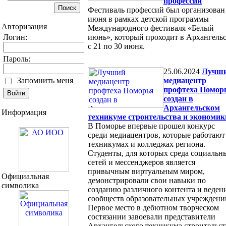
профессий
Фестиваль профессий был организован
июня в рамках детской программы
Авторизация
Международного фестиваля «Белый
Логин:
июнь», который проходит в Архангель
с 21 по 30 июня.
Пароль:
25.06.2024
Лучш
Запомнить меня
медиацентр
профтеха Помор
создан в
Архангельском
Информация
техникуме строительства и экономик
В Поморье впервые прошел конкурс
среди медиацентров, которые работают
техникумах и колледжах региона.
Студенты, для которых среда социальн
сетей и мессенджеров является
привычным виртуальным миром,
Официальная
демонстрировали свои навыки по
символика
созданию различного контента и веде
сообществ образовательных учреждени
Первое место в дебютном творческом
состязании завоевали представители
Архангельского техникума строительст