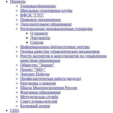
Проекты
Здоровьесбережение
Школьные спортивные клубы
ВФСК "ГТО"
Правовое просвещение
Дополнительное образование
Региональные инновационные площадки
О проекте
Документы
Список
Информационно-библиотечные центры
Оценка качества управленческих механизмов
Реестр экспертов и консультантов по управлению
качеством образования
Общество "Знание"
Проект "500+"
Диктант Победы
Профилактическая работа (модуль)
Разговоры о важном
Школа Минпросвещения России
Флагманы образования
Методическая служба
Совет руководителей
Кадровый резерв
СПО