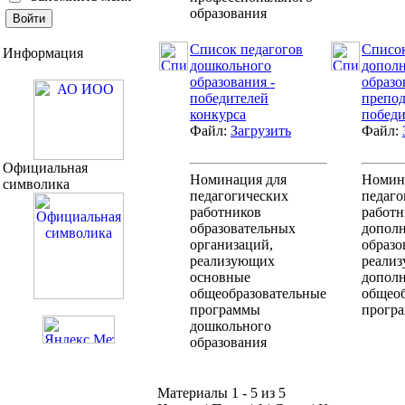
образования
Список педагогов
Список
Информация
дошкольного
дополн
образования -
образо
победителей
препод
конкурса
победи
Файл:
Загрузить
Файл:
Официальная
Номинация для
Номин
символика
педагогических
педаго
работников
работн
образовательных
дополн
организаций,
образо
реализующих
реали
основные
допол
общеобразовательные
общеоб
программы
прогр
дошкольного
образования
Материалы 1 - 5 из 5