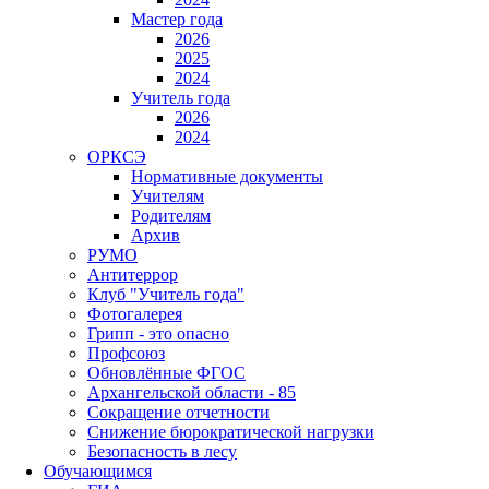
Мастер года
2026
2025
2024
Учитель года
2026
2024
ОРКСЭ
Нормативные документы
Учителям
Родителям
Архив
РУМО
Антитеррор
Клуб "Учитель года"
Фотогалерея
Грипп - это опасно
Профсоюз
Обновлённые ФГОС
Архангельской области - 85
Сокращение отчетности
Снижение бюрократической нагрузки
Безопасность в лесу
Обучающимся