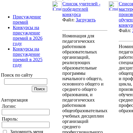
Список учителей -
Список
победителей
мастер
конкурса
произв
Присуждение
Файл:
Загрузить
обучен
премий
конкур
Конкурсы на
Файл:
присуждение
Номинация для
премий в 2026
педагогических
году
работников
Номин
Конкурсы на
образовательных
педаго
присуждение
организаций,
работн
премий в 2025
реализующих
специ
году
образовательные
дисци
программы
общеп
Поиск по сайту
начального общего,
и проф
основного общего и
цикла,
среднего общего
произв
образования, и
обучен
Авторизация
педагогических
средне
работников
профес
Логин:
общеобразовательных
образо
учебных дисциплин
Пароль:
организаций
среднего
Запомнить меня
профессионального