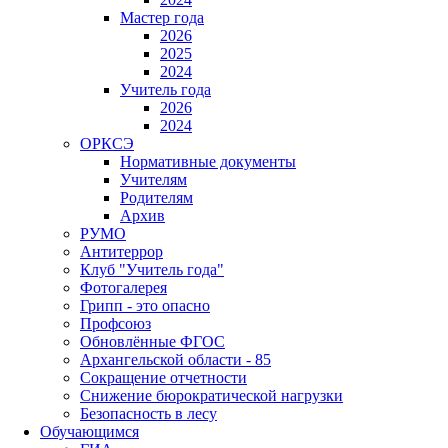
Мастер года
2026
2025
2024
Учитель года
2026
2024
ОРКСЭ
Нормативные документы
Учителям
Родителям
Архив
РУМО
Антитеррор
Клуб "Учитель года"
Фотогалерея
Грипп - это опасно
Профсоюз
Обновлённые ФГОС
Архангельской области - 85
Сокращение отчетности
Снижение бюрократической нагрузки
Безопасность в лесу
Обучающимся