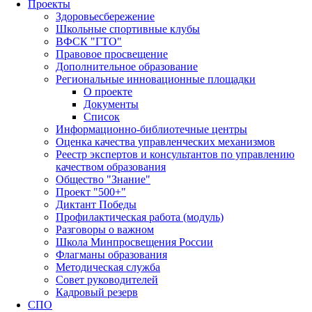
Проекты
Здоровьесбережение
Школьные спортивные клубы
ВФСК "ГТО"
Правовое просвещение
Дополнительное образование
Региональные инновационные площадки
О проекте
Документы
Список
Информационно-библиотечные центры
Оценка качества управленческих механизмов
Реестр экспертов и консультантов по управлению
качеством образования
Общество "Знание"
Проект "500+"
Диктант Победы
Профилактическая работа (модуль)
Разговоры о важном
Школа Минпросвещения России
Флагманы образования
Методическая служба
Совет руководителей
Кадровый резерв
СПО