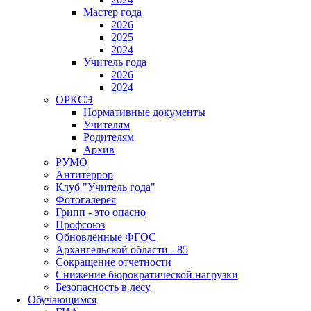
Мастер года
2026
2025
2024
Учитель года
2026
2024
ОРКСЭ
Нормативные документы
Учителям
Родителям
Архив
РУМО
Антитеррор
Клуб "Учитель года"
Фотогалерея
Грипп - это опасно
Профсоюз
Обновлённые ФГОС
Архангельской области - 85
Сокращение отчетности
Снижение бюрократической нагрузки
Безопасность в лесу
Обучающимся