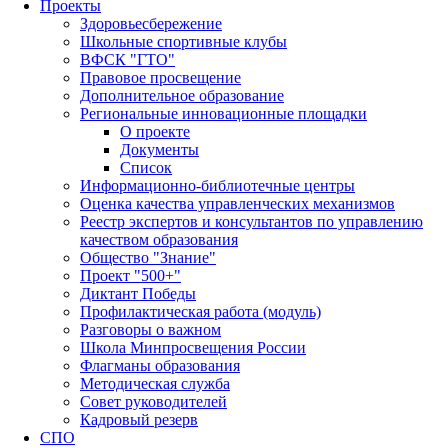
Проекты
Здоровьесбережение
Школьные спортивные клубы
ВФСК "ГТО"
Правовое просвещение
Дополнительное образование
Региональные инновационные площадки
О проекте
Документы
Список
Информационно-библиотечные центры
Оценка качества управленческих механизмов
Реестр экспертов и консультантов по управлению
качеством образования
Общество "Знание"
Проект "500+"
Диктант Победы
Профилактическая работа (модуль)
Разговоры о важном
Школа Минпросвещения России
Флагманы образования
Методическая служба
Совет руководителей
Кадровый резерв
СПО