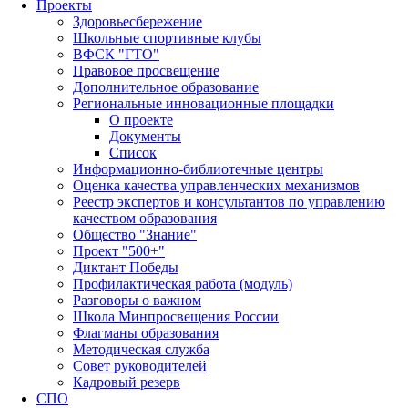
Проекты
Здоровьесбережение
Школьные спортивные клубы
ВФСК "ГТО"
Правовое просвещение
Дополнительное образование
Региональные инновационные площадки
О проекте
Документы
Список
Информационно-библиотечные центры
Оценка качества управленческих механизмов
Реестр экспертов и консультантов по управлению
качеством образования
Общество "Знание"
Проект "500+"
Диктант Победы
Профилактическая работа (модуль)
Разговоры о важном
Школа Минпросвещения России
Флагманы образования
Методическая служба
Совет руководителей
Кадровый резерв
СПО