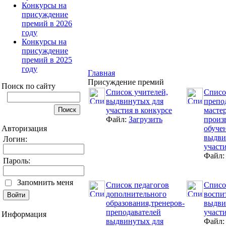
Конкурсы на
присуждение
премий в 2026
году
Конкурсы на
присуждение
премий в 2025
году
Главная
Присуждение премий
Поиск по сайту
Список учителей,
Списо
выдвинутых для
препо
участия в конкурсе
масте
Файл:
Загрузить
произ
Авторизация
обуче
выдви
Логин:
участи
Файл
Пароль:
Запомнить меня
Список педагогов
Списо
дополнительного
воспи
образования,тренеров-
выдви
преподавателей
участи
Информация
выдвинутых для
Файл