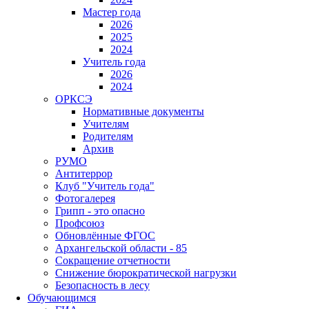
Мастер года
2026
2025
2024
Учитель года
2026
2024
ОРКСЭ
Нормативные документы
Учителям
Родителям
Архив
РУМО
Антитеррор
Клуб "Учитель года"
Фотогалерея
Грипп - это опасно
Профсоюз
Обновлённые ФГОС
Архангельской области - 85
Сокращение отчетности
Снижение бюрократической нагрузки
Безопасность в лесу
Обучающимся